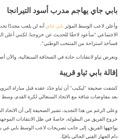
بابي جاي يهاجم مدرب أسود التيرانجا
وأعلن لاعب الوسط المؤثر
بابي جاي
أنه لن يلعب مجددًا تح
الاجتماعي "سأعود لاحقًا للحديث عن خروجنا. لكنني أعلن اليوم 
فسآخذ استراحة من المنتخب الوطني".
وتعرض تياو لانتقادات حادة في الصحافة السنغالية، والآن 
إقالة بابي ثياو قريبة
كشفت صحيفة "ليكيب" أن ثياو جدّد عقده قبل مباراة النروي
بعد مفاوضات شاقة مع الاتحاد السنغالي لكرة القدم، وسط خ
وعلى الرغم من هذا التجديد، تشير الصحيفة إلى أن الاتحاد الس
خروج الفريق من البطولة، خاصةً في ظل الانتقادات الموجهة ل
يواجهها الفريق، إلى جانب تصريحات لاعب الوسط بابي غي بأن
دام الجهاز الفني الحالي باقيًا.