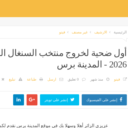
الرئيسية
الارشيف
غير مصنف
فيتو
أول ضحية لخروج منتخب السنغال ال
2026 - المدينة برس
فيتو
منذ شهر
0 تعليق
ارسل
طباعة
تبليغ
إنشر على الفيسبوك
إنشر على تويتر
عزيزي الزائر أهلا وسهلا بك في موقع المدينة برس نقدم لكم