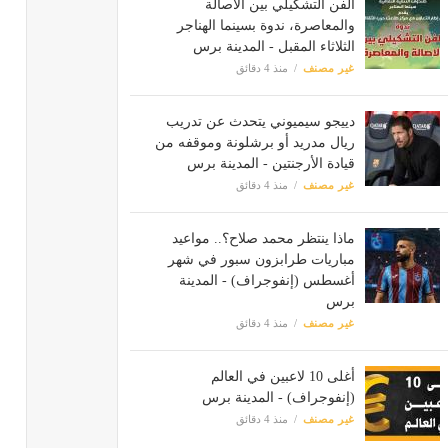
الفن التشكيلي بين الأصالة
والمعاصرة، ندوة بسينما الهناجر
الثلاثاء المقبل - المدينة برس
غير مصنف
منذ 4 دقائق
دييجو سيميوني يتحدث عن تدريب
ريال مدريد أو برشلونة وموقفه من
قيادة الأرجنتين - المدينة برس
غير مصنف
منذ 4 دقائق
ماذا ينتظر محمد صلاح؟.. مواعيد
مباريات طرابزون سبور في شهر
أغسطس (إنفوجراف) - المدينة
برس
غير مصنف
منذ 4 دقائق
أغلى 10 لاعبين في العالم
(إنفوجراف) - المدينة برس
غير مصنف
منذ 4 دقائق