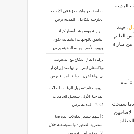
ضحية لخروج منتخب السنغال الدرامي من كأس العالم 2026 - المدينة
إصابة ناصر ماهر بجزع في الأربطة
الخارجية للكاحل - المدينة برس
ال
، حيث
‪انتهازية موسمية.. أسعار كراء
أس العالم
الشقق بالوجهات الشمالية تكوي
دًا قبل 5 ساعات فقط من مباراة
جيوب الأسر - بوابة المدينة برس
تركيا: اتفاق الدفاع مع السعودية
وباكستان ليس موجها ضد إيران أو
أي دولة أخرى - بوابة المدينة برس
وأصبح مستقبل ثياو محل شك بعد تفريط فريقه في التقدم 2-0 أمام
اليوم، ختام تسجيل الرغبات لطلاب
المرحلة الأولى بتنسيق الجامعات
 على بعد 5 دقائق فقط من بلوغ دور الـ16 عندما سمحت
2026 - المدينة برس
خسر 3-2 بعد الشوطين الإضافيين
5 أسهم تتصدر تداولات البورصة
اللحظات
المصرية الصغيرة والمتوسطة خلال
الأسبوع - المدينة برس