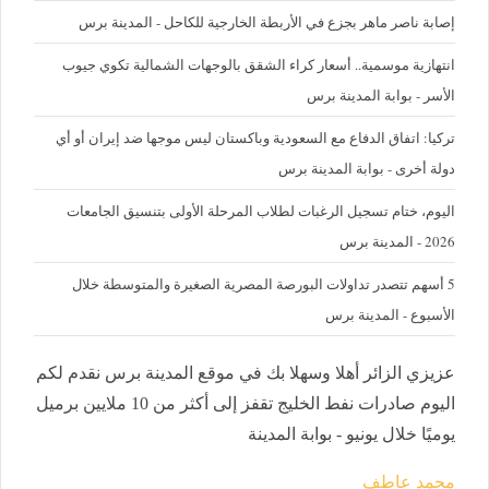
إصابة ناصر ماهر بجزع في الأربطة الخارجية للكاحل - المدينة برس
‪انتهازية موسمية.. أسعار كراء الشقق بالوجهات الشمالية تكوي جيوب
الأسر - بوابة المدينة برس
تركيا: اتفاق الدفاع مع السعودية وباكستان ليس موجها ضد إيران أو أي
دولة أخرى - بوابة المدينة برس
اليوم، ختام تسجيل الرغبات لطلاب المرحلة الأولى بتنسيق الجامعات
2026 - المدينة برس
5 أسهم تتصدر تداولات البورصة المصرية الصغيرة والمتوسطة خلال
الأسبوع - المدينة برس
عزيزي الزائر أهلا وسهلا بك في موقع المدينة برس نقدم لكم
اليوم صادرات نفط الخليج تقفز إلى أكثر من 10 ملايين برميل
يوميًا خلال يونيو - بوابة المدينة
محمد عاطف