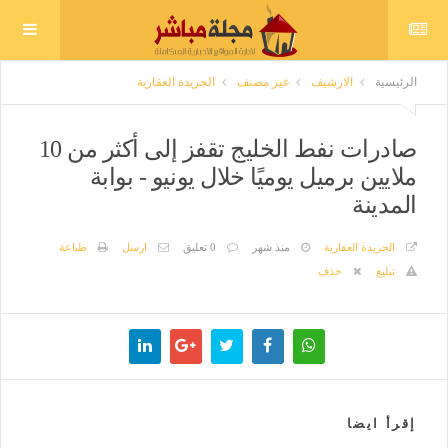
الرئيسية
الارشيف
غير مصنف
الجريدة العقارية
صادرات نفط الخليج تقفز إلى أكثر من 10
ملايين برميل يوميًا خلال يونيو - بوابة
المدينة
الجريدة العقارية
منذ شهر
0 تعليق
ارسل
طباعة
تبليغ
حذف
إقرأ ايضا