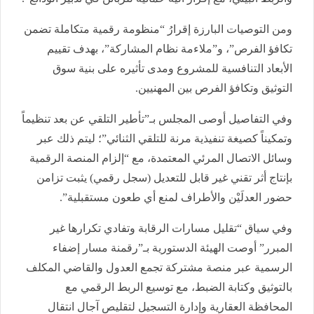
ومن التوصيات البارزة إقرارُ “منظومة رقمية متكاملة تضمن
تكافؤ الفرص”، و”ملاءمة نظام المشاركة”، بهدف تقييم
الأبعاد التنافسية للمشروع ومدى تأثيره على بنية سوق
التوثيق وتكافؤ الفرص بين المهنيين.
وفي التفاصيل أوصى المجلس بـ”تأطير التلقي عن بعد تنظيماً
وتمكيناً كصيغة تنفيذية مرنة للتلقي الثنائي”؛ ليتم ذلك عبر
وسائل الاتصال المرئي المعتمدة، مع “إلزام المنصة الرقمية
بإنتاج أثر تقني غير قابل للتعديل (سجل رقمي) يثبت تزامن
حضور العدلَيْن والأطراف لمنع أي طعون مستقبلية”.
وفي سياق “تقليل مسارات الرقابة وتفادي تكرارها غير
المبرر” أوصت الهيئة الدستورية بـ”رقمنة مسار إضفاء
الرسمية عبر منصة مشتركة تجمع العدول والقاضي المكلف
بالتوثيق وكتابة الضبط، مع توسيع الربط الرقمي مع
المحافظة العقارية وإدارة التسجيل لتقليص آجال انتقال