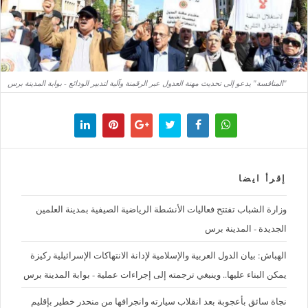
"المنافسة" يدعو إلى تحديث مهنة العدول عبر الرقمنة وآلية لتدبير الودائع - بوابة المدينة برس
إقرأ ايضا
وزارة الشباب تفتتح فعاليات الأنشطة الرياضية الصيفية بمدينة العلمين
الجديدة - المدينة برس
الهباش: بيان الدول العربية والإسلامية لإدانة الانتهاكات الإسرائيلية ركيزة
يمكن البناء عليها.. وينبغي ترجمته إلى إجراءات عملية - بوابة المدينة برس
نجاة سائق بأعجوبة بعد انقلاب سيارته وانجرافها من منحدر خطير بإقليم