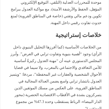
موحدة للمحررات العدلية (التلقي، التوقيع الإلكتروني
المؤهل، الحفظ والأرشفة الآمنة)، مع مواكبة العدول ببرامج
تكوين ودعم مالي وتقني (خاصة في المناطق القروية) لمنع
حدوث تفاوت رقمي داخل المهنة.
خلاصات إستراتيجية
من الخلاصات الأساسية (كما أفرزها التحليل البنيوي داخل
الرأي) وجود “أهمية بنيوية وتفاوت ترابي في العرض”. وأبرز
المجلس الدستوري عينه أن “مهنة العدول ركيزةٌ أساسية
للأمن التعاقدي والاجتماعي بالمغرب، ولا سيما في قضايا
الأحوال الشخصية والعقارات غير المحفظة”، مردفا: “ويتميز
العدول بانتشار ترابي واسع يضمن العدالة المجالية في
المناطق القروية، على العكس من مسلك الموثقين الذين
يتمركزون بشدة في الأقطاب الاقتصادية الحضرية (محور
الدار البيضاء- الرباط يستقطب وحده 47.3% من مجموع
الموثقين)”.