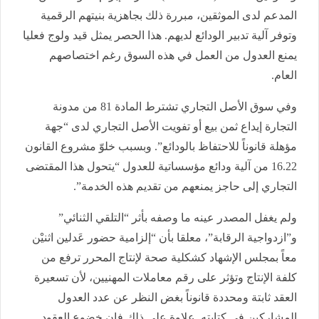
المدعم لدى الموثقين، مبررة ذلك بجاهزية بنيتهم الرقمية
وتوفر آلية تدبير الودائع لديهم. هذا الحصر يمثل قيد ولوج فعليا
يمنع العدول من العمل في هذه السوق رغم اختصاصهم
العام.
وفي سوق الأصل التجاري تشترط المادة 81 من مدونة
التجارة إيداع ثمن بيع أو تفويت الأصل التجاري لدى “جهة
مؤهلة قانوناً للاحتفاظ بالودائع”. وبسبب خلوّ مشروع القانون
16.22 من آلية ودائع مؤسساتية للعدول “يتحول هذا المقتضى
التجاري إلى حاجز يمنعهم من تقديم هذه الخدمة”.
ولم يغفل المصدر عينه ما وصفه بأثر “التلقي الثنائي”
و”ازدواجية الرقابة”، معلقا بأن “إلزامية حضور عَدلين اثنيْن
معاً بمجلس الإشهاد كشكلية صحة لإنتاج المحرر ترفع من
كلفة الإنتاج وتؤثر على رقم معاملات المهنيين، لأن تسعيرة
العقد ثابتة ومحددة قانوناً بغض النظر عن عدد العدول
المشاركين في كتابته. علاوة على ذلك فإن خضوع العقود