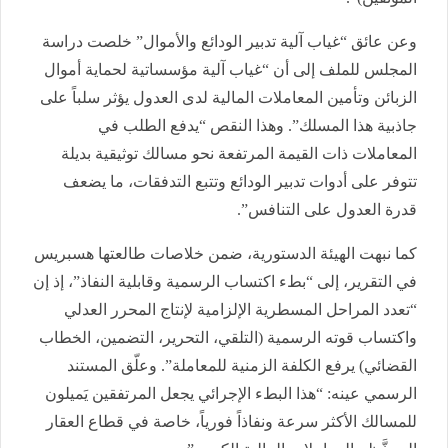
وعن عائق “غياب آلية تدبير الودائع والأموال” خلصت دراسة
المجلس للملف إلى أن “غياب آلية مؤسساتية لحماية أموال
الزبائن وتأمين المعاملات المالية لدى العدول يؤثر سلباً على
جاذبية هذا المسلك”. وهذا النقص “يدفع الطلب في
المعاملات ذات القيمة المرتفعة نحو مسالك توثيقية بديلة
تتوفر على أدوات تدبير الودائع وتتبع التدفقات، ما يضعف
قدرة العدول على التنافس”.
كما نبهت الهيئة الدستورية، ضمن خلاصات طالعتها هسبريس
في التقرير، إلى “بطء اكتساب الرسمية وقابلية النفاذ”، إذ إن
“تعدد المراحل المسطرية الإلزامية لإنتاج المحرر العدلي
واكتساب قوته الرسمية (التلقي، التحرير، التضمين، الخطاب
القضائي) يرفع الكلفة الزمنية للمعاملة”. وعلّق المستند
الرسمي عينه: “هذا البطء الإجرائي يجعل المرتفقين يَميلون
للمسالك الأكثر سرعة ونفاذاً فورياً، خاصة في قطاع العقار