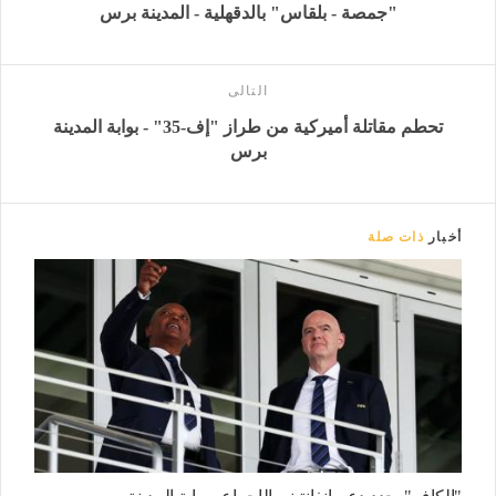
"جمصة - بلقاس" بالدقهلية - المدينة برس
التالى
تحطم مقاتلة أميركية من طراز "إف-35" - بوابة المدينة
برس
أخبار
ذات صلة