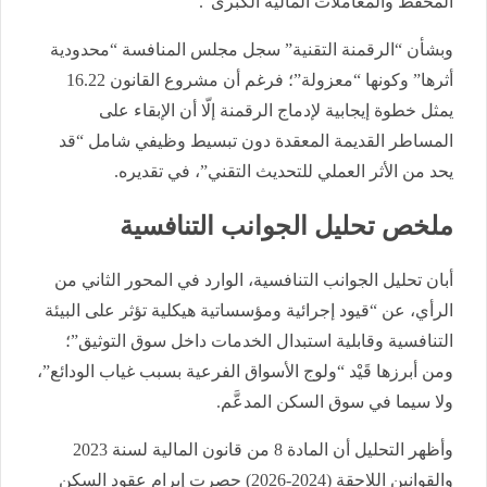
المحفَّظ والمعاملات المالية الكبرى”.
وبشأن “الرقمنة التقنية” سجل مجلس المنافسة “محدودية
أثرها” وكونها “معزولة”؛ فرغم أن مشروع القانون 16.22
يمثل خطوة إيجابية لإدماج الرقمنة إلّا أن الإبقاء على
المساطر القديمة المعقدة دون تبسيط وظيفي شامل “قد
يحد من الأثر العملي للتحديث التقني”، في تقديره.
ملخص تحليل الجوانب التنافسية
أبان تحليل الجوانب التنافسية، الوارد في المحور الثاني من
الرأي، عن “قيود إجرائية ومؤسساتية هيكلية تؤثر على البيئة
التنافسية وقابلية استبدال الخدمات داخل سوق التوثيق”؛
ومن أبرزها قَيْد “ولوج الأسواق الفرعية بسبب غياب الودائع”،
ولا سيما في سوق السكن المدعَّم.
وأظهر التحليل أن المادة 8 من قانون المالية لسنة 2023
والقوانين اللاحقة (2024-2026) حصرت إبرام عقود السكن