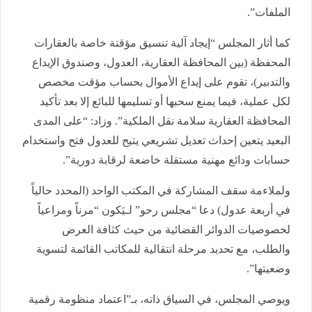
الملفات”.
كما أثار المجلس “إيجاد آلية تنسيق مؤقتة خاصة بالعقارات
المحفظة (بين المحافظة العقارية، العدول، وصندوق الإيداع
والتدبير)، تقوم على إيداع الأموال بحساب مؤقت مخصص
لكل عملية، فيما يمنع سحبها أو تسليمها للبائع إلا بعد تأكيد
المحافظة العقارية سلامة نقل الملكية”. وزاد: “على المدى
البعيد يتعين إحداث تعديل تشريعي يتيح للعدول فتح واستخدام
حسابات ودائع مهنية مستقلة خاضعة لرقابة دورية”.
ولملاءمة سقف المشاركة في المكتب الواحد (المحدد حالياً
في أربعة عدول) دعا “مجلس رحو” لـيَكون “مرناً ومراعياً
لخصوصيات الدوائر القضائية من حيث كثافة العرض
والطلب، مع تحديد مرحلة انتقالية للمكاتب القائمة لتسوية
وضعيتها”.
ويوصي المجلس، في السياق ذاته، بـ”اعتماد منظومة رقمية