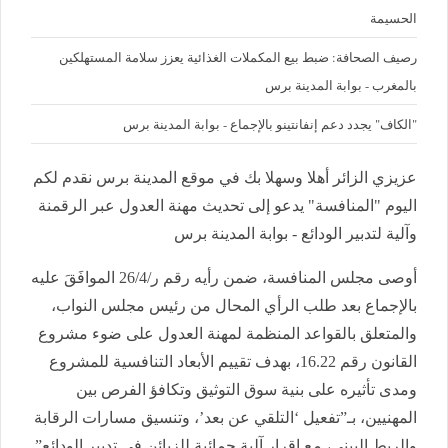
الحسيمة
رصيف الصحافة: ضبط بيع المكملات الغذائية يعزز سلامة المستهلكين
بالمغرب - بوابة المدينة برس
"الكاف" يجدد دعم إنفانتينو بالإجماع - بوابة المدينة برس
عزيزي الزائر أهلا وسهلا بك في موقع المدينة برس نقدم لكم
اليوم "المنافسة" يدعو إلى تحديث مهنة العدول عبر الرقمنة
وآلية لتدبير الودائع - بوابة المدينة برس
أوصى مجلس المنافسة، ضمن رأيه رقم ر/26/4 الموافَقَ عليه
بالإجماع بعد طلب الرأي المحال من رئيس مجلس النواب،
والمتعلق بالقواعد المنظمة لمهنة العدول على ضوء مشروع
القانون رقم 16.22، بهدف تقييم الأبعاد التنافسية للمشروع
ومدى تأثيره على بنية سوق التوثيق وتكافؤ الفرص بين
المهنيين، بـ”تفعيل ‘التلقي عن بعد’، وتنسيق مسارات الرقابة
والربط البيني، مع إقرار آلية حمائية للزبائن في تدبير الودائع”.