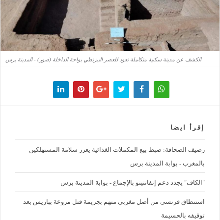
الكشف عن مدينة سكنية متكاملة تعود للعصر البيزنطي بواحة الداخلة (صور) - المدينة برس
إقرأ ايضا
رصيف الصحافة: ضبط بيع المكملات الغذائية يعزز سلامة المستهلكين
بالمغرب - بوابة المدينة برس
"الكاف" يجدد دعم إنفانتينو بالإجماع - بوابة المدينة برس
استنطاق فرنسي من أصل مغربي متهم بجريمة قتل مروعة بباريس بعد
توقيفه بالحسيمة