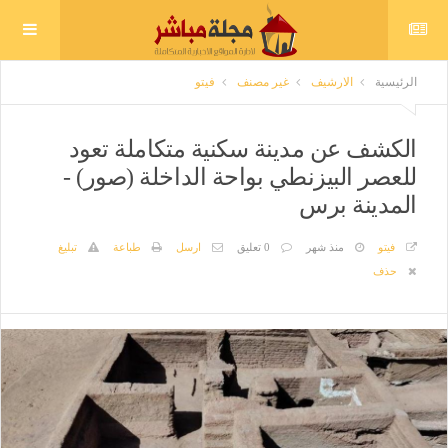
الرئيسية
الارشيف
غير مصنف
فيتو
الكشف عن مدينة سكنية متكاملة تعود
للعصر البيزنطي بواحة الداخلة (صور) -
المدينة برس
فيتو
منذ شهر
0 تعليق
ارسل
طباعة
تبليغ
حذف