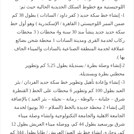
اللوجيستية مع خطوط السكك الحديدية الحالية حيث تم:
1- إنشاء خط سكة حديد ( كفر داود / السادات ) بطول 38 كم
ضمن الممر اللوجيستي ( القاهرة / الإسكندرية ) وهو أول خط
سكة حديد جديد ينشأ منذ 30 سنة و4 محطات ( 3 محطات
ركاب لخدمة القرى ومدينة السادات 1 محطة شحن بضائع
عملاقة لخدمة المنطقة الصناعية بالسادات والميناء الجاف
بها ).
2-إنشاء وصلة بطرة / بسنديلة بطول 5,25 كم وتطوير
محطتي بطرة وبسنديلة.
3- إنشاء وإعادة تأهيل وتطوير خط سكة حديد الفردان / بئر
العبد بطول 100 كم وتطوير 6 محطات على الخط ( القنطرة
شرق – جلبانة – بالوظة - رمانة – نجيلة – بئر العبد ) بالإضافة
إلى إنشاء 2 محطة جديدة بالخط (السلام – 30 يونيو) لخدمة
الجامعة الاهلية والجامعة التكنولوجية وانشاء وصلة ميناء
شرق بورسعيد بطول 44 كم، ووصلة ميناء العريش بطول 12
كم، وجارى إنشاء خط بئر العبد/ العريش / طابا بطول 344 كم