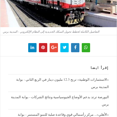
التفاصيل الكاملة لخطط تحويل السكك الحديدية إلى النظام الإلكتروني - المدينة برس
إقرأ ايضا
«الاستثمارات الوطنية» تربح 12.3 مليون دينار في الربع الثاني - بوابة
المدينة برس
البورصة ترتد بدعم الأوضاع الجيوسياسية ونتائج الشركات - بوابة المدينة
برس
«الأهلي»... مركز رأسمالي قوي وقاعدة صلبة للنمو المستمر - بوابة