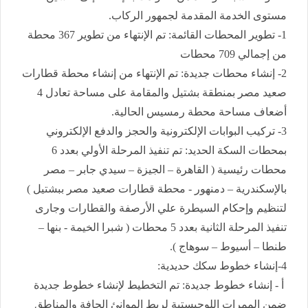
مستوى الخدمة المقدمة لجمهور الركاب.
1- تطوير المحطات القائمة: تم الإنتهاء من تطوير 367 محطة
من إجمالي 709 محطات
2- إنشاء محطات جديدة: تم الإنتهاء من إنشاء محطة قطارات
صعيد مصر بمنطقة بشتيل والمقامة على مساحة تعادل 4
أضعاف مساحة محطة رمسيس الحالية.
3- تركيب البوابات الإلكترونية والحجز والدفع الإلكتروني
بمحطات السكة الحديد: تم تنفيذ المرحلة الأولي بعدد 6
محطات رئيسية ( القاهرة – الجيزة – سيدي جابر – مصر
بالإسكندرية – دمنهور - محطة قطارات صعيد مصر ببشتيل )
لتنظيم وإحكام السيطرة علي الأرصفة والقطارات وجارى
تنفيذ المرحلة الثانية بعدد 5 محطات ( شبرا الخيمة - بنها –
طنطا – أسيوط – سوهاج ).
4-إنشاء خطوط سكك حديدية:
أ - إنشاء خطوط جديدة: تم التخطيط لإنشاء خطوط جديدة
ضمن الممرات اللوجيستية لربط الموانئ الجافة والمناطق