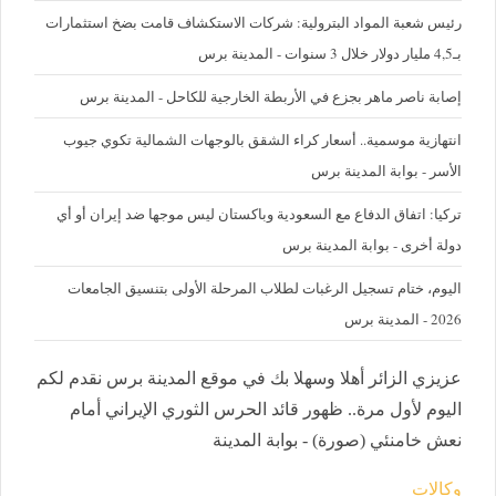
رئيس شعبة المواد البترولية: شركات الاستكشاف قامت بضخ استثمارات
بـ4,5 مليار دولار خلال 3 سنوات - المدينة برس
إصابة ناصر ماهر بجزع في الأربطة الخارجية للكاحل - المدينة برس
‪انتهازية موسمية.. أسعار كراء الشقق بالوجهات الشمالية تكوي جيوب
الأسر - بوابة المدينة برس
تركيا: اتفاق الدفاع مع السعودية وباكستان ليس موجها ضد إيران أو أي
دولة أخرى - بوابة المدينة برس
اليوم، ختام تسجيل الرغبات لطلاب المرحلة الأولى بتنسيق الجامعات
2026 - المدينة برس
عزيزي الزائر أهلا وسهلا بك في موقع المدينة برس نقدم لكم
اليوم لأول مرة.. ظهور قائد الحرس الثوري الإيراني أمام
نعش خامنئي (صورة) - بوابة المدينة
وكالات