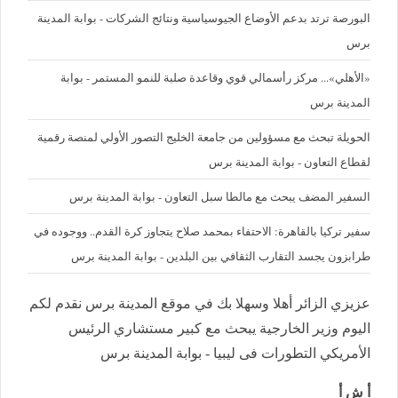
البورصة ترتد بدعم الأوضاع الجيوسياسية ونتائج الشركات - بوابة المدينة
برس
«الأهلي»... مركز رأسمالي قوي وقاعدة صلبة للنمو المستمر - بوابة
المدينة برس
الحويلة تبحث مع مسؤولين من جامعة الخليج التصور الأولي لمنصة رقمية
لقطاع التعاون - بوابة المدينة برس
السفير المضف يبحث مع مالطا سبل التعاون - بوابة المدينة برس
سفير تركيا بالقاهرة: الاحتفاء بمحمد صلاح يتجاوز كرة القدم.. ووجوده في
طرابزون يجسد التقارب الثقافي بين البلدين - بوابة المدينة برس
عزيزي الزائر أهلا وسهلا بك في موقع المدينة برس نقدم لكم
اليوم وزير الخارجية يبحث مع كبير مستشاري الرئيس
الأمريكي التطورات فى ليبيا - بوابة المدينة برس
أ ش أ