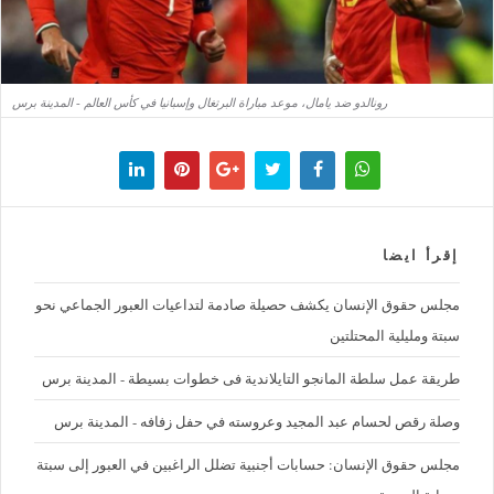
رونالدو ضد يامال، موعد مباراة البرتغال وإسبانيا في كأس العالم - المدينة برس
إقرأ ايضا
مجلس حقوق الإنسان يكشف حصيلة صادمة لتداعيات العبور الجماعي نحو
سبتة ومليلية المحتلتين
طريقة عمل سلطة المانجو التايلاندية فى خطوات بسيطة - المدينة برس
وصلة رقص لحسام عبد المجيد وعروسته في حفل زفافه - المدينة برس
مجلس حقوق الإنسان: حسابات أجنبية تضلل الراغبين في العبور إلى سبتة