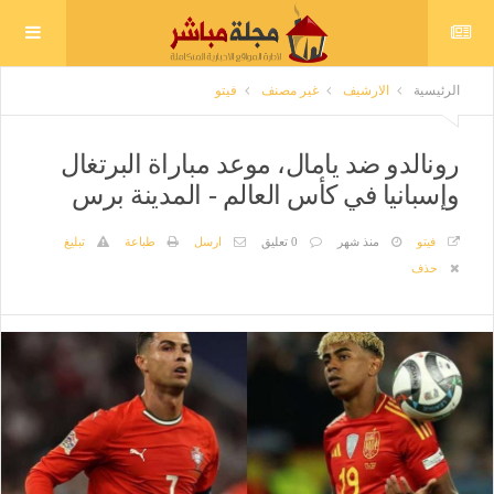
الرئيسية
الارشيف
غير مصنف
فيتو
رونالدو ضد يامال، موعد مباراة البرتغال
وإسبانيا في كأس العالم - المدينة برس
فيتو
منذ شهر
0 تعليق
ارسل
طباعة
تبليغ
حذف