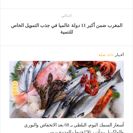
التالى
المغرب ضمن أكبر 11 دولة عالميا في جذب التمويل الخاص
للتنمية
أخبار
ذات صلة
أسعار السمك اليوم، البلطي بـ 68 بعد الانخفاض والبوري
والماكريل يبدآن بـ 150جنيها - المدينة برس