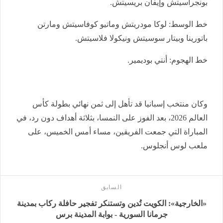
بونجراسيتش وإيفان بريسيتش.
خط الوسط: لوكا مودريتش وماتيو كوفاسيتش ومارتن
باتورينا وبيتار سوسيتش ونيكولا فلاسيتش.
خط الهجوم: أنتي بوديمير.
وكان منتخب إسبانيا قد تأهل إلى ثمن نهائي بطولة كأس
العالم 2026، بعد الفوز على النمسا، بثلاثة أهداف دون رد، في
المباراة التي جمعت الفريقين، مساء أمس الخميس، على
ملعب لوس أنجلوس.
السابق
«الخارجية»: الكويت تُدين وتستنكر تفجير حافلة ركاب بمدينة
جرمانا السورية - بوابة المدينة برس