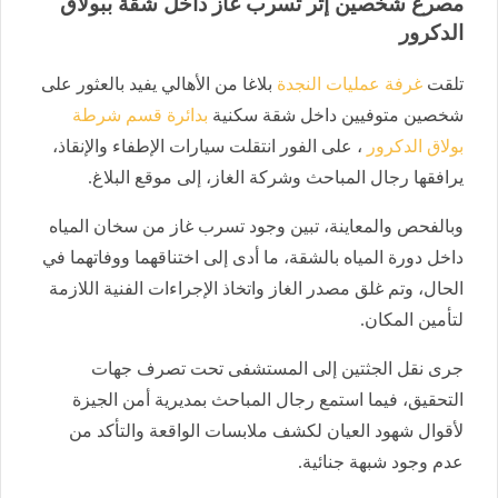
مصرع شخصين إثر تسرب غاز داخل شقة ببولاق
الدكرور
تلقت
غرفة عمليات النجدة
بلاغا من الأهالي يفيد بالعثور على
شخصين متوفيين داخل شقة سكنية
بدائرة قسم شرطة
بولاق الدكرور
، على الفور انتقلت سيارات الإطفاء والإنقاذ،
يرافقها رجال المباحث وشركة الغاز، إلى موقع البلاغ.
وبالفحص والمعاينة، تبين وجود تسرب غاز من سخان المياه
داخل دورة المياه بالشقة، ما أدى إلى اختناقهما ووفاتهما في
الحال، وتم غلق مصدر الغاز واتخاذ الإجراءات الفنية اللازمة
لتأمين المكان.
جرى نقل الجثتين إلى المستشفى تحت تصرف جهات
التحقيق، فيما استمع رجال المباحث بمديرية أمن الجيزة
لأقوال شهود العيان لكشف ملابسات الواقعة والتأكد من
عدم وجود شبهة جنائية.