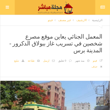
الرئيسية
الارشيف
غير مصنف
فيتو
المعمل الجنائي يعاين موقع مصرع
شخصين في تسريب غاز ببولاق الدكرور -
المدينة برس
فيتو
منذ شهر
0 تعليق
ارسل
طباعة
تبليغ
حذف