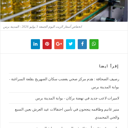
انخفاض أسعار الزيت اليوم الجمعة 3 يوليو 2026 - المدينة برس
إقرأ ايضا
رصيف الصحافة : هدم مركز صحي يغضب سكان الصهريج بقلعة السراغنة -
بوابة المدينة برس
لاميرات لاعب جديد في نهضة بركان - بوابة المدينة برس
منير غانيم وطاقمه ينجحون في تأمين احتفالات عيد العرش بعين السبع
والحي المحمدي