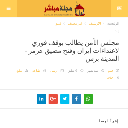
الرئيسية
الارشيف
غير مصنف
فيتو
مجلس الأمن يطالب بوقف فوري
لاعتداءات إيران وفتح مضيق هرمز -
المدينة برس
فيتو
منذ شهر
0 تعليق
ارسل
طباعة
تبليغ
حذف
إقرأ ايضا