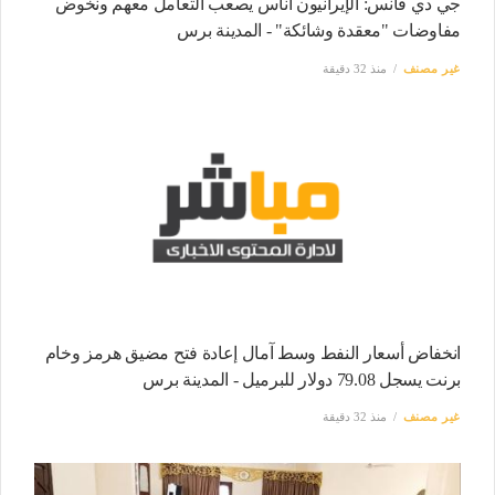
جي دي فانس: الإيرانيون أناس يصعب التعامل معهم ونخوض
مفاوضات "معقدة وشائكة" - المدينة برس
غير مصنف
منذ 32 دقيقة
انخفاض أسعار النفط وسط آمال إعادة فتح مضيق هرمز وخام
برنت يسجل 79.08 دولار للبرميل - المدينة برس
غير مصنف
منذ 32 دقيقة