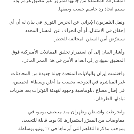
المسارات المعتمدة من جانبها للمرور عبر مضيق هرمز وإلا
سيتم اتخاذ رد حاسم حسب وصفها.
ونقل التلفزيون الإيراني عن الحرس الثوري في بيان له أن أي
إخفاق في الامتثال، أو أي انحراف عن المسار المحدد
سيعرّض أمن السفن المخالفة للخطر.
وأشار البيان إلى أن استمرار تحليق المقاتلات الأميركية فوق
المضيق سيؤدي إلى انعدام الأمن في هذا الممر المائي.
واختتمت إيران والولايات المتحدة جولة جديدة من المحادثات
غير المباشرة في الدوحة، بحسب ما أعلن وسطاء الخميس،
في إطار مساع دبلوماسية وجهود لتهدئة التوترات بعد ضربات
تبادلها الطرفان.
وانخرطت واشنطن وطهران منذ منتصف يونيو، في
مفاوضات من المقرّر استمرارها 60 يوما قابلة للتجديد،
بموجب مذكرة التفاهم التي أبرماها في 17 يونيو بوساطة