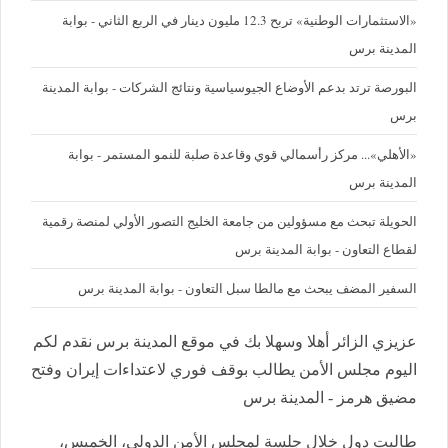
«الاستثمارات الوطنية» تربح 12.3 مليون دينار في الربع الثاني - بوابة
المدينة برس
البورصة ترتد بدعم الأوضاع الجيوسياسية ونتائج الشركات - بوابة المدينة
برس
«الأهلي»... مركز رأسمالي قوي وقاعدة صلبة للنمو المستمر - بوابة
المدينة برس
الحويلة تبحث مع مسؤولين من جامعة الخليج التصور الأولي لمنصة رقمية
لقطاع التعاون - بوابة المدينة برس
السفير المضف يبحث مع مالطا سبل التعاون - بوابة المدينة برس
عزيزي الزائر أهلا وسهلا بك في موقع المدينة برس نقدم لكم
اليوم مجلس الأمن يطالب بوقف فوري لاعتداءات إيران وفتح
مضيق هرمز - المدينة برس
طالبت دول خلال جلسة لمجلس الأمن الدولي، الخميس،