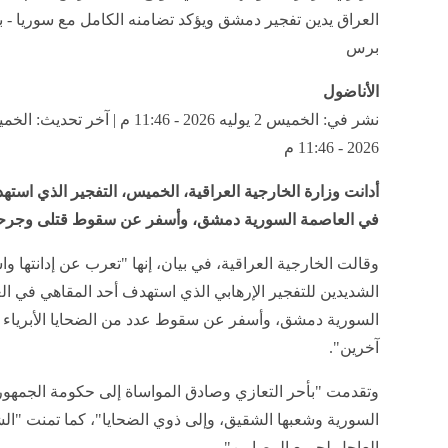
العراق يدين تفجير دمشق ويؤكد تضامنه الكامل مع سوريا - بو
برس
الأناضول
2026 - 11:46 م
أدانت وزارة الخارجية العراقية، الخميس، التفجير الذي است
في العاصمة السورية دمشق، وأسفر عن سقوط قتلى وجرحى
وقالت الخارجية العراقية، في بيان، إنها "تعرب عن إدانتها وا
الشديدين للتفجير الإرهابي الذي استهدف أحد المقاهي في ا
السورية دمشق، وأسفر عن سقوط عدد من الضحايا الأبرياء 
آخرين".
وتقدمت "بأحر التعازي وصادق المواساة إلى حكومة الجمهوري
السورية وشعبها الشقيق، وإلى ذوي الضحايا"، كما تمنت "ال
العاجل لجميع المصابين".