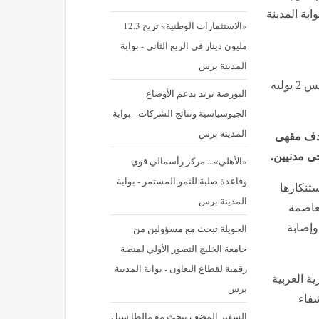
ابة المدينة
«الاستثمارات الوطنية» تربح 12.3
مليون دينار في الربع الثاني - بوابة
المدينة برس
نشر في: الخميس 2 يوليه 2026 - 11:46 م | آخر تحديث: الخميس 2 يوليه
البورصة ترتد بدعم الأوضاع
الجيوسياسية ونتائج الشركات - بوابة
المدينة برس
هدف مقهى
 مدنيين.
«الأهلي»... مركز رأسمالي قوي
وقاعدة صلبة للنمو المستمر - بوابة
ستنكارها
المدينة برس
لعاصمة
وإصابة
الحويلة تبحث مع مسؤولين من
جامعة الخليج التصور الأولي لمنصة
رقمية لقطاع التعاون - بوابة المدينة
ة العربية
برس
شفاء
السفير المضف يبحث مع مالطا سبل