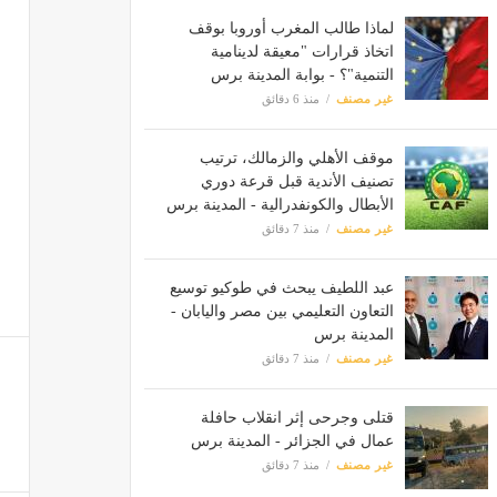
لماذا طالب المغرب أوروبا بوقف
اتخاذ قرارات "معيقة لدينامية
التنمية"؟ - بوابة المدينة برس
غير مصنف
منذ 6 دقائق
موقف الأهلي والزمالك، ترتيب
تصنيف الأندية قبل قرعة دوري
الأبطال والكونفدرالية - المدينة برس
غير مصنف
منذ 7 دقائق
عبد اللطيف يبحث في طوكيو توسيع
التعاون التعليمي بين مصر واليابان -
المدينة برس
غير مصنف
منذ 7 دقائق
قتلى وجرحى إثر انقلاب حافلة
عمال في الجزائر - المدينة برس
غير مصنف
منذ 7 دقائق