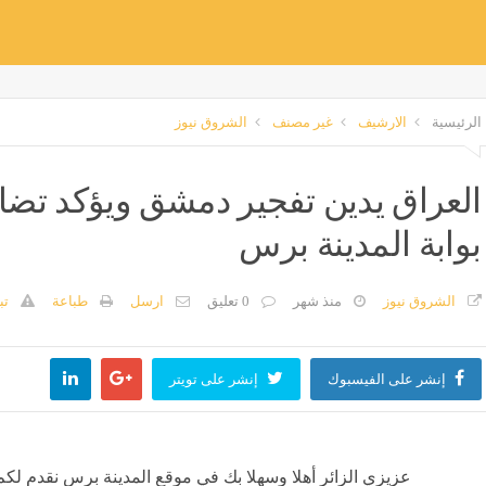
الرئيسية
الارشيف
غير مصنف
الشروق نيوز
العراق يدين تفجير دمشق ويؤكد تضام
بوابة المدينة برس
الشروق نيوز
منذ شهر
0 تعليق
ارسل
طباعة
تب
إنشر على الفيسبوك
إنشر على تويتر
عزيزي الزائر أهلا وسهلا بك في موقع المدينة برس نقدم لكم