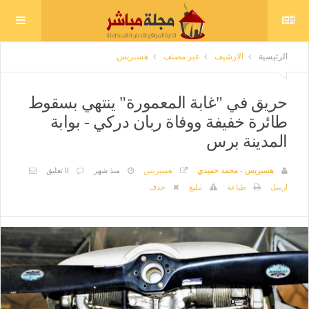
الرئيسية
الارشيف
غير مصنف
هسبريس
حريق في "غابة المعمورة" ينتهي بسقوط
طائرة خفيفة ووفاة ربان دركي - بوابة
المدينة برس
هسبريس - محمد حميدي
هسبريس
منذ شهر
0 تعليق
ارسل
طباعة
تبليغ
حذف