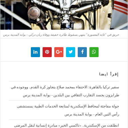
حريق في "غابة المعمورة" ينتهي بسقوط طائرة خفيفة ووفاة ربان دركي - بوابة المدينة برس
إقرأ ايضا
سفير تركيا بالقاهرة: الاحتفاء بمحمد صلاح يتجاوز كرة القدم.. ووجوده في
طرابزون يجسد التقارب الثقافي بين البلدين - بوابة المدينة برس
جولة مفاجئة لمحافظ الإسكندرية لمتابعة الخدمات الطبية بمستشفى
رأس التين العام - بوابة المدينة برس
انطلقت من الإسكندرية.. «تاكسي الخير» مبادرة إنسانية لنقل المرضى