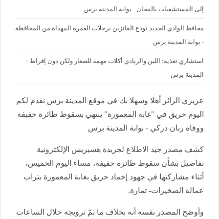
إلى المستشفيات بالمجان - بوابة المدينة برس
محافظ الوادي الجديد تودع الفائزين برحلات العمرة المهداة من المحافظة
- بوابة المدينة برس
استشاري تغذية: اللبن والزبادي أكلات مهمة للصغار ولكن دون إفراط -
المدينة برس
عزيزي الزائر أهلا وسهلا بك في موقع المدينة برس نقدم لكم
اليوم حريق في "غابة المعمورة" ينتهي بسقوط طائرة خفيفة
ووفاة ربان دركي - بوابة المدينة برس
كشف مصدر جيد الاطلاع لجريدة هسبريس الإلكترونية
تفاصيل بشأن سقوط طائرة خفيفة، مساء اليوم الخميس،
أثناء مشاركتها في جهود إخماد حريق بغابة المعمورة بتراب
عمالة الصخيرات- تمارة.
وأوضح المصدر نفسه أنه بخلاف ما تمّ ترويجه خلال الساعات