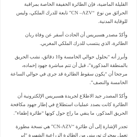
القليلة الماضية، فإن الطائرة الخفيفة الخاصة بمراقبة
الحرائق من نوع “CN –AZV” تابعة للدرك الملكي، وليس
للوقاية المدنية.
وأكدّ مصدر هسبريس أن الحادث أسفر عن وفاة ربان
الطائرة، الذي ينتسب للدرك الملكي المغربي.
وأبرز أنه “بحلول حوالي الخامسة و10 دقائق، نشب الحريق
بالمنطقة المذكورة”، قبل أن تتم مباشرة جهود إخماده،
مرجحا أن “يكون سقوط الطائرة قد جرى في حوالي الساعة
الخامسة والنصف”.
وأكدّ المصدر جيد الاطلاع لجريدة هسبريس الإلكترونية أن
الطائرة كانت بصدد عمليات استطلاع في إطار جهود مكافحة
الحريق المذكور، ما ينفي ما راج حول كونها “طائرة إطفاء”.
تجدر الإشارة إلى أن طائرة “CN-AZV” هي نسخة مطورة
تعمل بمحرك توربيني من الطائرة الزراعية الشهيرة “إير