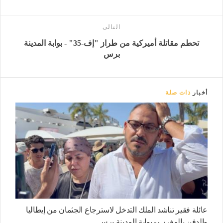
التالى
تحطم مقاتلة أميركية من طراز "إف-35" - بوابة المدينة
برس
أخبار
ذات صلة
عائلة فقير تناشد الملك التدخل لاسترجاع الجثمان من إيطاليا
والدفن بالمغرب - بوابة المدينة برس