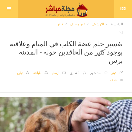
الرئيسية
الارشيف
غير مصنف
فيتو
تفسير حلم عضة الكلب في المنام وعلاقته
بوجود كثير من الحاقدين حوله - المدينة
برس
فيتو
منذ شهر
0 تعليق
ارسل
طباعة
تبليغ
حذف