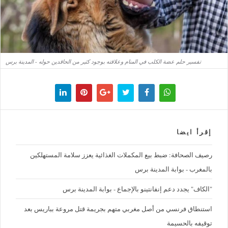
تفسير حلم عضة الكلب في المنام وعلاقته بوجود كثير من الحاقدين حوله - المدينة برس
إقرأ ايضا
رصيف الصحافة: ضبط بيع المكملات الغذائية يعزز سلامة المستهلكين
بالمغرب - بوابة المدينة برس
"الكاف" يجدد دعم إنفانتينو بالإجماع - بوابة المدينة برس
استنطاق فرنسي من أصل مغربي متهم بجريمة قتل مروعة بباريس بعد
توقيفه بالحسيمة