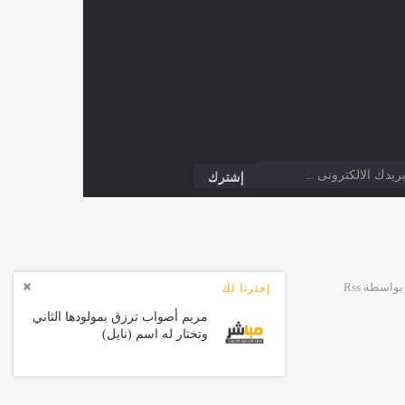
إخترنا لك
مريم أصواب ترزق بمولودها الثاني
وتختار له اسم (نايل)