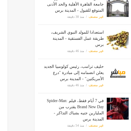
جامعة القاهرة الأهلية والحد الأدنى
المتوقع للقبول - المدينة برس
غير مصنف
منذ 38 دقيقة
استعدادا للمولد النبوي الشريف،
طريقة عمل الفستقية - المدينة
برس
غير مصنف
منذ 46 دقيقة
حليف ترامب، رئيس كولومبيا الجديد
يعلن انضمامه إلى مبادرة "درع
الأمريكتين" - المدينة برس
غير مصنف
منذ 46 دقيقة
في 7 أيام فقط، فيلم Spider-Man:
Brand New Day يقترب من
المليارين جنيه بشباك التذاكر -
المدينة برس
غير مصنف
منذ 54 دقيقة