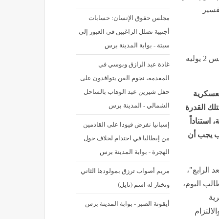
تفسير
مجلس حقوق الإنسان: حسابات
أجنبية تضلل الراغبين في العبور إلى
سبتة - بوابة المدينة برس
نشر في: الخميس 2 يوليه 2026 - 10:34 م | آخر تحديث: الخميس 2 يوليه
غادة عبد الرازق وبوسي في
المقدمة، نجوم الفن يتوافدون على
حفل شيرين عبد الوهاب بالساحل
لعسكرية
الشمالي - المدينة برس
تلك القدرة
 استناداً
إسبانيا تفرض قيودا على القادمين
لب يجب أن
من إيطاليا في احتدام لخلاف حول
الهجرة - بوابة المدينة برس
د الرابع"،
مريم أصواب ترزق بمولودها الثاني
طالب اليوم،
وتختار له اسم (نايل)
ية
أيقونة الصبر - بوابة المدينة برس
الالتزام