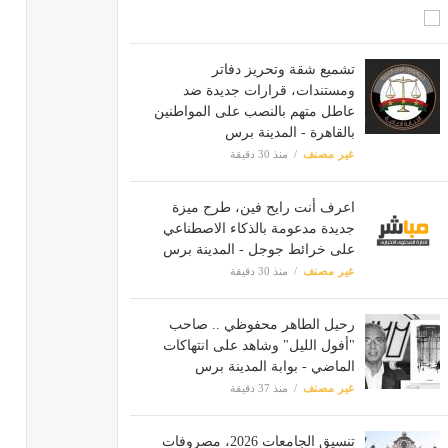
تشميع شقة وتحريز دفاتر
ومستندات، قرارات جديدة ضد
عاطل متهم بالنصب على المواطنين
بالقاهرة - المدينة برس
غير مصنف
منذ 30 دقيقة
اعرف أنت رايح فين، طرح ميزة
جديدة مدعومة بالذكاء الاصطناعي
على خرائط جوجل - المدينة برس
غير مصنف
منذ 30 دقيقة
رحيل الطاهر محفوظي .. صاحب
"أفول الليل" وشاهد على انتهاكات
الماضي - بوابة المدينة برس
غير مصنف
منذ 37 دقيقة
تنسيق الجامعات 2026، مصروفات