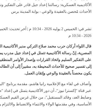
الأكاديمية العسكرية: رسالتنا إعداد جيل قادر على التفكير و
الأحداث مُحصن بالعقيدة والوعي - بوابة المدينة برس
2026 - 10:34 م
قال اللواء أركان حرب محمد صلاح التركي مدير الأكاديمية ا
المصرية، إنّ رسالة الأكاديمية تتمثل في إعداد جيل مدرب يم
على التفكير السليم واتخاذ القرارات وإصدار الأوامر المنطقية،
إلى تفسير صحيح للأحداث المحيطة به، مشيراً إلى أن الطا
يكون محصناً بالعقيدة والوعي وإتقان العمل.
وأضاف في لقاء مع الإعلامية رانيا هاشم، مقدمة برنامج "البع
عبر قناة "إكسترا نيوز"، أن دور الأكاديمية يتمثل في إعداد "
وضابط الغد، وقائد المستقبل"، من خلال غرس القيم العسكر
الأساسية، وفي مقدمتها الولاء والانتماء والانضباط والالتزام و