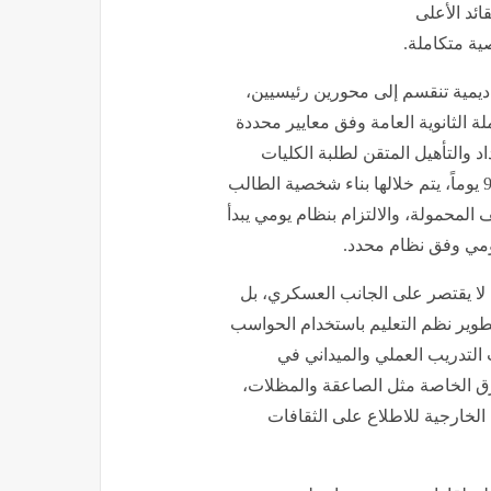
ائد الأعلى
ية متكاملة.
ديمية تنقسم إلى محورين رئيسيين،
لة الثانوية العامة وفق معايير محددة
اد والتأهيل المتقن لطلبة الكليات
العسكرية، والذي يبدأ بفترة الإعداد العسكري المركز لمدة 90 يوماً، يتم خلالها بناء شخصية الطالب
 المحمولة، والالتزام بنظام يومي يبدأ
ليومي وفق نظام محدد.
 لا يقتصر على الجانب العسكري، بل
ار 4 سنوات دراسية، مع تطوير نظم التعليم باستخدام الحواسب
 التدريب العملي والميداني في
فرق الخاصة مثل الصاعقة والمظلات،
 الخارجية للاطلاع على الثقافات