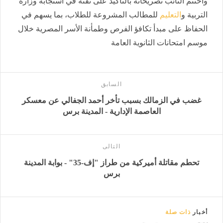
واختتم النائب تصريحاته بالتأكيد على ثقته في استجابة وزارة
التربية و
التعليم
للمطالب المشروعة للطلاب، بما يسهم في
الحفاظ على مبدأ تكافؤ الفرص وطمأنة الأسر المصرية خلال
موسم امتحانات الثانوية العامة
السابق
غضب في الزمالك بسبب تأخر أحمد الجفالي عن معسكر
العاصمة الإدارية - المدينة برس
التالى
تحطم مقاتلة أميركية من طراز "إف-35" - بوابة المدينة
برس
أخبار
ذات صلة