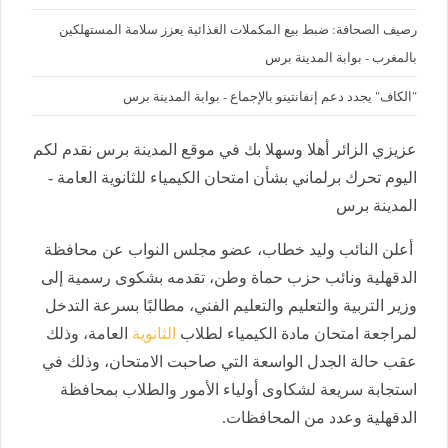
رصيف الصحافة: ضبط بيع المكملات الغذائية يعزز سلامة المستهلكين
بالمغرب - بوابة المدينة برس
"الكاف" يجدد دعم إنفانتينو بالإجماع - بوابة المدينة برس
عزيزي الزائر أهلا وسهلا بك في موقع المدينة برس نقدم لكم
اليوم تحرك برلماني بشأن امتحان الكيمياء للثانوية العامة -
المدينة برس
أعلن النائب وليد خطاب، عضو مجلس النواب عن محافظة
الدقهلية ونائب حزب حماة وطن، تقدمه بشكوى رسمية إلى
وزير التربية والتعليم والتعليم الفني، مطالبًا بسرعة التدخل
لمراجعة امتحان مادة الكيمياء لطلاب
الثانوية
العامة، وذلك
عقب حالة الجدل الواسعة التي صاحبت الامتحان، وذلك في
استجابة سريعة لشكاوى أولياء الأمور والطلاب بمحافظة
الدقهلية وعدد من المحافظات.