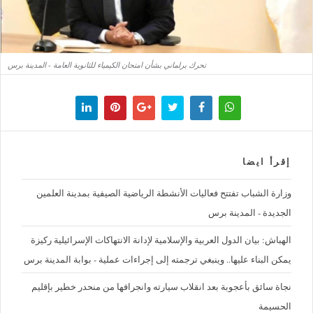
تحرك برلماني بشأن امتحان الكيمياء للثانوية العامة - المدينة برس
إقرأ ايضا
وزارة الشباب تفتتح فعاليات الأنشطة الرياضية الصيفية بمدينة العلمين
الجديدة - المدينة برس
الهباش: بيان الدول العربية والإسلامية لإدانة الانتهاكات الإسرائيلية ركيزة
يمكن البناء عليها.. وينبغي ترجمته إلى إجراءات عملية - بوابة المدينة برس
نجاة سائق بأعجوبة بعد انقلاب سيارته وانجرافها من منحدر خطير بإقليم
الحسيمة