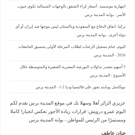
‪انتهازية موسمية.. أسعار كراء الشقق بالوجهات الشمالية تكوي جيوب
الأسر - بوابة المدينة برس
تركيا: اتفاق الدفاع مع السعودية وباكستان ليس موجها ضد إيران أو أي
دولة أخرى - بوابة المدينة برس
اليوم، ختام تسجيل الرغبات لطلاب المرحلة الأولى بتنسيق الجامعات
2026 - المدينة برس
5 أسهم تتصدر تداولات البورصة المصرية الصغيرة والمتوسطة خلال
الأسبوع - المدينة برس
نيوكاسل يونايتد يفوز على فالنسيا وديا 2-1 - المدينة برس
عزيزي الزائر أهلا وسهلا بك في موقع المدينة برس نقدم لكم
اليوم عمرو درويش: قرارات زيادة الأجور تعكس انحيازا كاملا
ومستمرًا من الرئيس للمواطن - بوابة المدينة برس
حنان عاطف