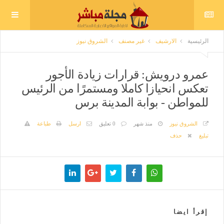
الرئيسية
الارشيف
غير مصنف
الشروق نيوز
عمرو درويش: قرارات زيادة الأجور
تعكس انحيازا كاملا ومستمرًا من الرئيس
للمواطن - بوابة المدينة برس
الشروق نيوز
منذ شهر
0 تعليق
ارسل
طباعة
تبليغ
حذف
إقرأ ايضا