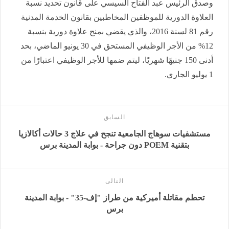
وصدق الرئيس عبد الفتاح السيسي على قانون تحديد نسبة
العلاوة الدورية للموظفين المخاطبين بقانون الخدمة المدنية
رقم 81 لسنة 2016، والذي يقضي بمنح علاوة دورية بنسبة
12% من الأجر الوظيفي المستحق في 30 يونيو الماضي، بحد
أدنى 150 جنيهًا شهريًا، ليتم ضمها للأجر الوظيفي اعتبارًا من
1 يوليو الجاري.
السابق
مستشفيات سوهاج الجامعية تنجح في علاج 3 حالات أكالازيا
بتقنية POEM دون جراحة - بوابة المدينة برس
التالى
تحطم مقاتلة أميركية من طراز "إف-35" - بوابة المدينة
برس