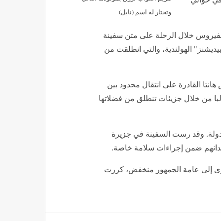
وتختار له اسم (نايل)
الفيروس خلال الرحلة على متن سفينة
يديشنز" الهولندية، والتي انطلقت من
هانتا القادرة على انتقال محدود بين
لبا من خلال جزيئات تنطلق من فضلاتها
ن على متن السفينة "هونديوس" نحو 150 شخصا من 23 دولة. وقد رست السفينة في جزيرة
دوى إلى عامة الجمهور منخفض، كررت