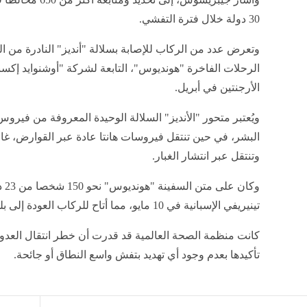
30 دولة خلال فترة التفشي.
وتعرض عدد من الركاب للإصابة بسلالة "أنديز" النادرة من 
الرحلات الفاخرة "هونديوس"، التابعة لشركة "أوشنوايد إكسب
الأرجنتين في أبريل.
ويُعتبر متحور "الأنديز" السلالة الوحيدة المعروفة من فيروس 
البشر، في حين تنتقل فيروسات هانتا عادة عبر القوارض، غا
وتنتقل عبر انتشار الغبار.
وكا
تينيريفي الإسبانية في 10 مايو، مما أتاح للركاب العودة إلى بلدانهم ضمن إجراءات سلامة خاصة.
كانت منظمة الصحة العالمية قد قدرت أن خطر انتقال الع
تأكيدها بعدم وجود أي تهديد بتفش واسع النطاق أو جائحة.