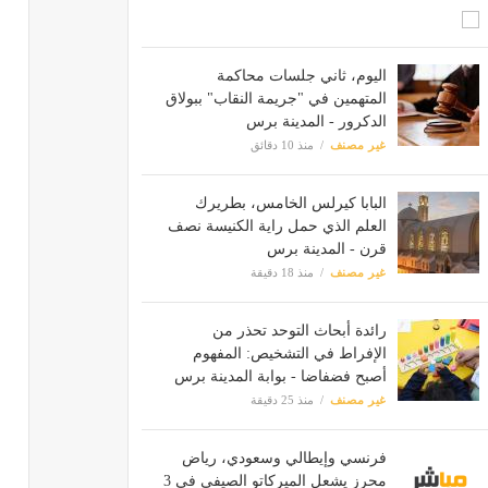
اليوم، ثاني جلسات محاكمة
المتهمين في "جريمة النقاب" ببولاق
الدكرور - المدينة برس
غير مصنف
منذ 10 دقائق
البابا كيرلس الخامس، بطريرك
العلم الذي حمل راية الكنيسة نصف
قرن - المدينة برس
غير مصنف
منذ 18 دقيقة
رائدة أبحاث التوحد تحذر من
الإفراط في التشخيص: المفهوم
أصبح فضفاضا - بوابة المدينة برس
غير مصنف
منذ 25 دقيقة
فرنسي وإيطالي وسعودي، رياض
محرز يشعل الميركاتو الصيفي في 3