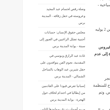
ياحية -
وصلة رقص لحسام عبد المجيد
وعروسته في حفل زفافه - المدينة
برس
نشر في: الخميس 2 يوليه 2026 - 7:33 م | آخر تحديث: الخميس 2 يوليه
مجلس حقوق الإنسان: حسابات
أجنبية تضلل الراغبين في العبور إلى
سبتة - بوابة المدينة برس
 فيروس
ة إلى عدم
غادة عبد الرازق وبوسي في
المقدمة، نجوم الفن يتوافدون على
حفل شيرين عبد الوهاب بالساحل
الشمالي - المدينة برس
حجر
ح للمنظمة
إسبانيا تفرض قيودا على القادمين
س. وتم
من إيطاليا في احتدام لخلاف حول
الهجرة - بوابة المدينة برس
مريم أصواب ترزق بمولودها الثاني
بعة أكثر من 650 مخالطا في حوالي