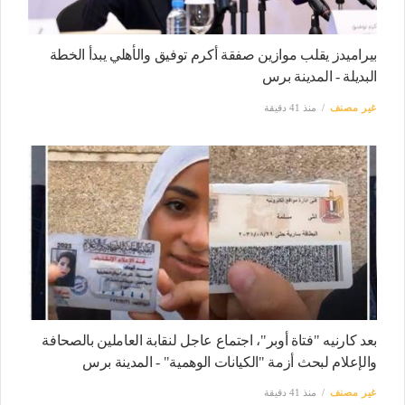
بيراميدز يقلب موازين صفقة أكرم توفيق والأهلي يبدأ الخطة
البديلة - المدينة برس
غير مصنف
منذ 41 دقيقة
بعد كارنيه "فتاة أوبر"، اجتماع عاجل لنقابة العاملين بالصحافة
والإعلام لبحث أزمة "الكيانات الوهمية" - المدينة برس
غير مصنف
منذ 41 دقيقة