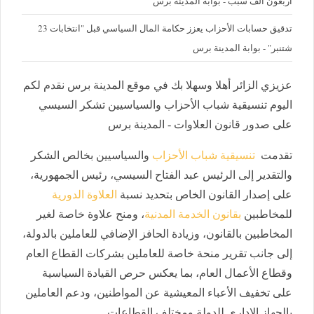
أربعون ألف سبب - بوابة المدينة برس
تدقيق حسابات الأحزاب يعزز حكامة المال السياسي قبل "انتخابات 23
شتنبر" - بوابة المدينة برس
عزيزي الزائر أهلا وسهلا بك في موقع المدينة برس نقدم لكم
اليوم تنسيقية شباب الأحزاب والسياسيين تشكر السيسي
على صدور قانون العلاوات - المدينة برس
تقدمت
تنسيقية شباب الأحزاب
والسياسيين بخالص الشكر
والتقدير إلى الرئيس عبد الفتاح السيسي، رئيس الجمهورية،
على إصدار القانون الخاص بتحديد نسبة
العلاوة الدورية
للمخاطبين
بقانون الخدمة المدنية
، ومنح علاوة خاصة لغير
المخاطبين بالقانون، وزيادة الحافز الإضافي للعاملين بالدولة،
إلى جانب تقرير منحة خاصة للعاملين بشركات القطاع العام
وقطاع الأعمال العام، بما يعكس حرص القيادة السياسية
على تخفيف الأعباء المعيشية عن المواطنين، ودعم العاملين
بالجهاز الإداري للدولة ومختلف القطاعات.