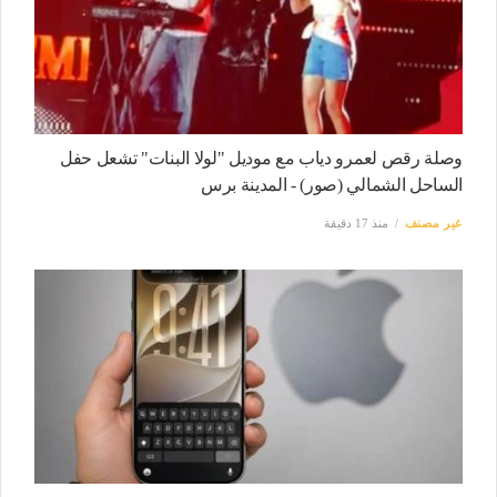
وصلة رقص لعمرو دياب مع موديل "لولا البنات" تشعل حفل
الساحل الشمالي (صور) - المدينة برس
غير مصنف
منذ 17 دقيقة