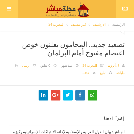
الرئيسية
الارشيف
غير مصنف
المغرب 24
تصعيد جديد.. المحامون يعلنون خوض
اعتصام مفتوح أمام البرلمان
ل.أبروك
المغرب 24
منذ شهر
0 تعليق
ارسل
طباعة
تبليغ
حذف
إقرأ ايضا
الهباش: بيان الدول العربية والإسلامية لإدانة الانتهاكات الإسرائيلية ركيزة