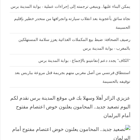
يمكن البناء عليها.. وينبغي ترجمته إلى إجراءات عملية - بوابة المدينة برس
نجاة سائق بأعجوبة بعد انقلاب سيارته وانجرافها من منحدر خطير بإقليم
الحسيمة
رصيف الصحافة: ضبط بيع المكملات الغذائية يعزز سلامة المستهلكين
بالمغرب - بوابة المدينة برس
"الكاف" يجدد دعم إنفانتينو بالإجماع - بوابة المدينة برس
استنطاق فرنسي من أصل مغربي متهم بجريمة قتل مروعة بباريس بعد
توقيفه بالحسيمة
عزيزي الزائر أهلا وسهلا بك في موقع المدينة برس نقدم لكم
اليوم تصعيد جديد.. المحامون يعلنون خوض اعتصام مفتوح
أمام البرلمان