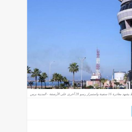
ة واستمرار رسو 28 أخرى على الأرصفة - المدينة برس