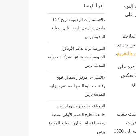
 اليوم
إقرأ ايضا
فينة واستمرار رسو 28 أخرى على
«الاستثمارات الوطنية» تربح 12.3
مليون دينار في الربع الثاني - بوابة
المدينة برس
ملاحة
ل الـ 24 ساعة الماضية، حيث استقبل الميناء 8 سفن جديدة،
البورصة ترتد بدعم الأوضاع
والتفريغ
.
الجيوسياسية ونتائج الشركات - بوابة
المدينة برس
اجدة على
ل إلى 28 سفينة، مما يعكس
«الأهلي»... مركز رأسمالي قوي
ي.
وقاعدة صلبة للنمو المستمر - بوابة
المدينة برس
الحويلة تبحث مع مسؤولين من
 حيث بلغت
جامعة الخليج التصور الأولي لمنصة
الصادرات
رقمية لقطاع التعاون - بوابة المدينة
لتشمل 2200 طن من اليوريا، و2415 طنا من الجبس، بالإضافة إلى 1550
برس