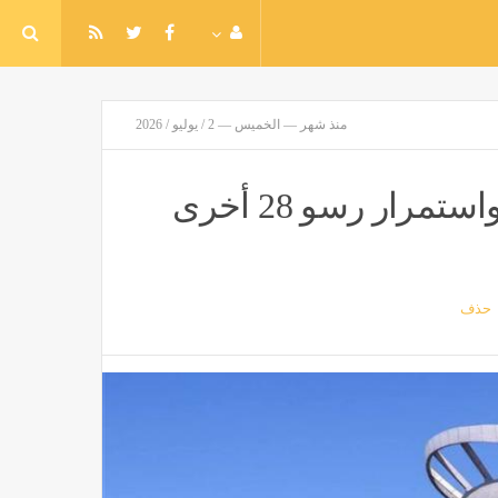
منذ شهر — الخميس — 2 / يوليو / 2026
ميناء دمياط يشهد مغادرة 16 سفينة واستمرار رسو 28 أخرى
حذف