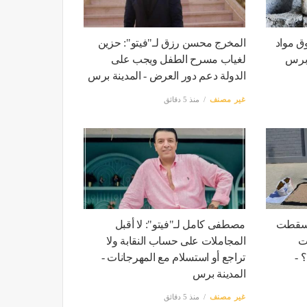
ق مواد
المخرج محسن رزق لـ"فيتو": حزين
ة برس
لغياب مسرح الطفل ويجب على
الدولة دعم دور العرض - المدينة برس
غير مصنف
منذ 5 دقائق
ف أسقطت
مصطفى كامل لـ"فيتو": لا أقبل
ت
المجاملات على حساب النقابة ولا
 -
تراجع أو استسلام مع المهرجانات -
المدينة برس
غير مصنف
منذ 5 دقائق