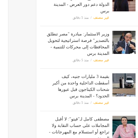
الدولة دعم دور العرض - المدينة
برس
غير مصنف
منذ 5 دقائق
وزير الاستثمار: مبادرة "مصر تنطلق
بالتصدير" فرصة استراتيجية لتحويل
المحافظات إلى محركات للتنمية -
المدينة برس
غير مصنف
منذ 5 دقائق
بقيمة 3 مليارات جنيه، كيف
أسقطت الداخلية واحدة من أكبر
شحنات الكبتاجون قبل عبورها
الحدود؟ - المدينة برس
غير مصنف
منذ 5 دقائق
مصطفى كامل لـ"فيتو": لا أقبل
المجاملات على حساب النقابة ولا
تراجع أو استسلام مع المهرجانات -