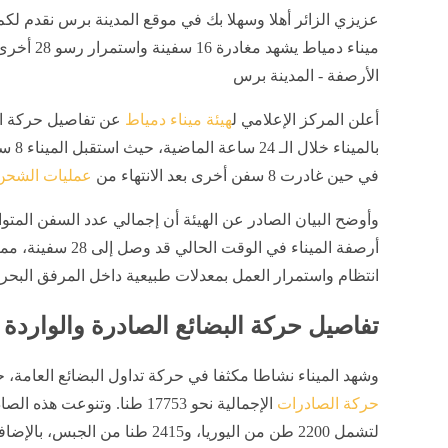
عزيزي الزائر أهلا وسهلا بك في موقع المدينة برس نقدم لكم
ميناء دمياط يشهد مغادرة 16 س
الأرصفة - المدينة برس
أعلن المركز الإعلامي ل
هيئة ميناء دمياط
عن تفاصيل حركة ال
بالميناء خلا
في حين غادرت 8 سفن أخرى بعد الانتهاء من
عمليات الشحن 
​وأوضح البيان الصادر عن الهيئة أن إجمالي عدد السفن المتو
أرصفة الميناء في الوقت الحالي قد وص
انتظام واستمرار العمل بمعدلات طبيعية داخل المرفق البحر
​تفاصيل حركة البضائع الصادرة والواردة
​وشهد الميناء نشاطا مكثفا في حركة تداول البضائع العامة،
حركة الصادرات
الإجمالية نحو 17753 طنا. وتنوعت هذه 