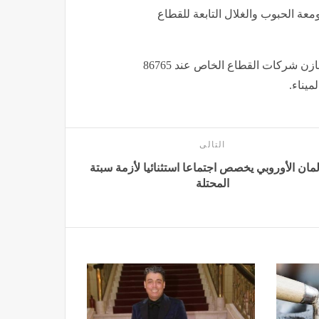
معة الحبوب والغلال التابعة للقطاع
وفي نفس السياق، استقرت كميات القمح المتواجدة في مخازن شركات القطاع الخاص عند 86765
ميناء.
التالى
لمان الأوروبي يخصص اجتماعا استثنائيا لأزمة سبتة
المحتلة