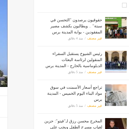
حقوقيون يرصدون "التحسن في
سبتة" .. ويطالبون بكشف مصير
المفقودين - بوابة المدينة برس
غير مصنف
منذ 4 دقائق
رئيس الشيوخ يستقبل السفراء
المنقولين لرئاسة البعثات
الدبلوماسية بالخارج - المدينة برس
غير مصنف
منذ 5 دقائق
تراجع أسعار الأسمنت في سوق
مواد البناء اليوم الخميس - المدينة
برس
غير مصنف
منذ 5 دقائق
المخرج محسن رزق لـ"فيتو": حزين
لغياب مسرح الطفل ويجب على