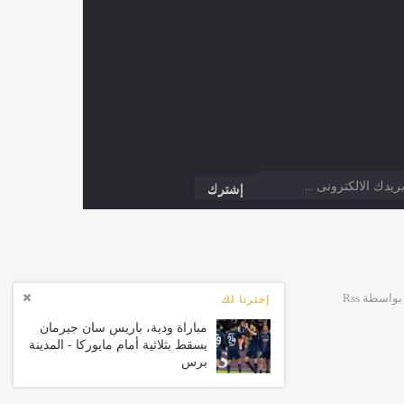
إخترنا لك
مباراة ودية، باريس سان جيرمان
يسقط بثلاثية أمام مايوركا - المدينة
برس