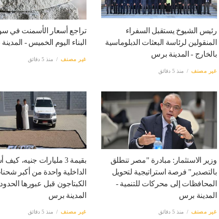
رئيس الشيوخ يستقبل السفراء
تراجع أسعار الأسمنت في سو
المنقولين لرئاسة البعثات الدبلوماسية
البناء اليوم الخميس - المدين
بالخارج - المدينة برس
غير مصنف
منذ 5 دقائق
غير مصنف
منذ 5 دقائق
وزير الاستثمار: مبادرة "مصر تنطلق
بقيمة 3 مليارات جنيه، كي
بالتصدير" فرصة استراتيجية لتحويل
الداخلية واحدة من أكبر شحنا
المحافظات إلى محركات للتنمية -
الكبتاجون قبل عبورها الحدود؟
المدينة برس
المدينة برس
غير مصنف
منذ 5 دقائق
غير مصنف
منذ 5 دقائق