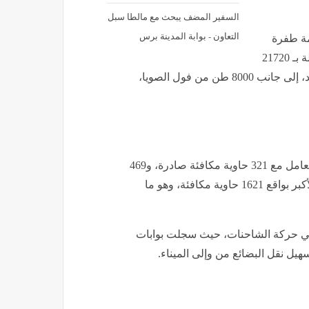
السفير المضف يبحث مع مالطا سبل
التعاون - بوابة المدينة برس
ة طفرة
ملحوظة بعد أن بلغت 58314 طنا. وجاءت هذه الكميات محملة بـ 21720
طنا من الذرة، و14422 طنا من الخردة، و7152 طنا من الحديد، إلى جانب 8000 طن من فول الصويا،
​وفيما يتعلق بحركة تداول الحاويات، كشف البيان أن الميناء تعامل مع 321 حاوية مكافئة صادرة، و469
حاوية مكافئة واردة، بينما سجلت حاويات الترانزيت الرقم الأكبر بواقع 1621 حاوية مكافئة، وهو ما
 في حركة الشاحنات، حيث سجلت بوابات