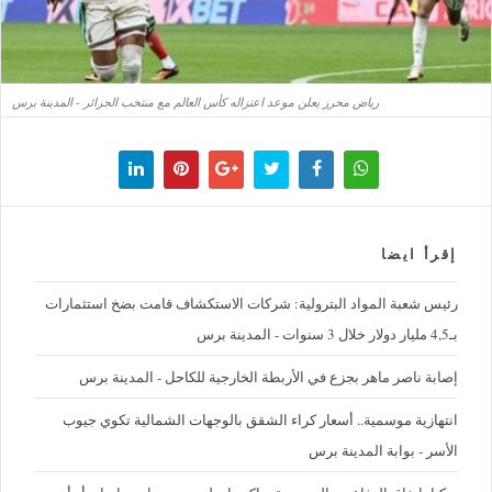
رياض محرز يعلن موعد اعتزاله كأس العالم مع منتخب الجزائر - المدينة برس
إقرأ ايضا
رئيس شعبة المواد البترولية: شركات الاستكشاف قامت بضخ استثمارات
بـ4,5 مليار دولار خلال 3 سنوات - المدينة برس
إصابة ناصر ماهر بجزع في الأربطة الخارجية للكاحل - المدينة برس
‪انتهازية موسمية.. أسعار كراء الشقق بالوجهات الشمالية تكوي جيوب
الأسر - بوابة المدينة برس