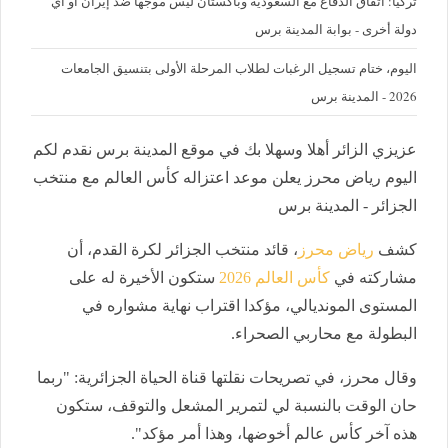
تركيا: اتفاق الدفاع مع السعودية وباكستان ليس موجها ضد إيران أو أي
دولة أخرى - بوابة المدينة برس
اليوم، ختام تسجيل الرغبات لطلاب المرحلة الأولى بتنسيق الجامعات
2026 - المدينة برس
عزيزي الزائر أهلا وسهلا بك في موقع المدينة برس نقدم لكم
اليوم رياض محرز يعلن موعد اعتزاله كأس العالم مع منتخب
الجزائر - المدينة برس
كشف
رياض محرز
، قائد منتخب الجزائر لكرة القدم، أن
مشاركته في
كأس العالم 2026
ستكون الأخيرة له على
المستوى المونديالي، مؤكدا اقتراب نهاية مشواره في
البطولة مع محاربي الصحراء.
وقال محرز، في تصريحات نقلتها قناة الحياة الجزائرية: "ربما
حان الوقت بالنسبة لي لتمرير المشعل والتوقف، ستكون
هذه آخر كأس عالم أخوضها، وهذا أمر مؤكد".