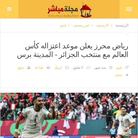
الرئيسية
الارشيف
غير مصنف
فيتو
رياض محرز يعلن موعد اعتزاله كأس
العالم مع منتخب الجزائر - المدينة برس
فيتو
منذ شهر
0 تعليق
ارسل
طباعة
تبليغ
حذف