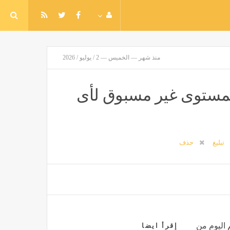
منذ شهر — الخميس — 2 / يوليو / 2026
 لمستوى غير مسبوق لأى
تبليغ
حذف
 اليوم من
إقرأ ايضا