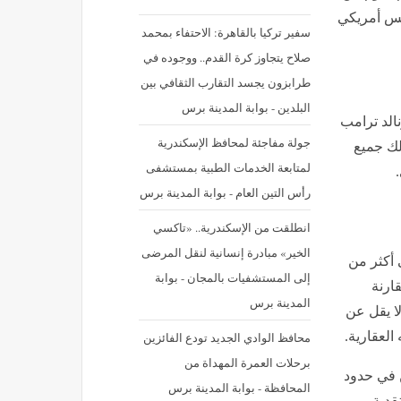
يس أمريكي
سفير تركيا بالقاهرة: الاحتفاء بمحمد
صلاح يتجاوز كرة القدم.. ووجوده في
طرابزون يجسد التقارب الثقافي بين
البلدين - بوابة المدينة برس
الد ترامب
جولة مفاجئة لمحافظ الإسكندرية
لك جميع
لمتابعة الخدمات الطبية بمستشفى
رأس التين العام - بوابة المدينة برس
انطلقت من الإسكندرية.. «تاكسي
الخير» مبادرة إنسانية لنقل المرضى
 أكثر من
إلى المستشفيات بالمجان - بوابة
قارنة
المدينة برس
 عام 2019 بتحقيق ما لا يقل عن
محافظ الوادي الجديد تودع الفائزين
برحلات العمرة المهداة من
معلن في حدود
المحافظة - بوابة المدينة برس