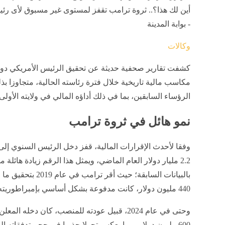
أين لك هذا؟.. ثروة ترامب تقفز لمستوى غير مسبوق لأى رئ
- بوابة المدينة
وكالات
كشفت تقارير صحفية حديثة عن تحقيق الرئيس الأمريكي دون
مكاسب مالية تاريخية خلال فترة رئاسته الحالية، متجاوزا بذ
الرؤساء السابقين، بما في ذلك أداؤه المالي في ولايته الأولى.
نمو هائل في ثروة ترامب
وفقا لأحدث الإقرارات المالية، قفز دخل الرئيس السنوي إلى
2.2 مليار دولار العام الماضي، ويمثل هذا الرقم زيادة هائلة م
بالبيانات السابقة؛ حيث أقر ترامب في
440 مليون دولار، كانت مدفوعة بشكل أساسي بإمبراطوريته العقارية.
وحتى في عام 2024، قبيل عودته للمنصب، كان دخله ال
600 مليون دولار، مما يعكس تحولا جذريا في حجم تدفقاته النقدية.