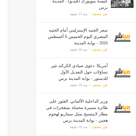
كنيسة بنيويورك (فيديو) - المدينة
برس
غير مصنف
منذ 13 دقيقة
سعر الجنيه الإسترليني أمام الجنيه
المصري اليوم الخميس 6 أغسطس
2026 - بوابة المدينة
غير مصنف
منذ 16 دقيقة
أمريكا: دعوى صيادي الكركند تثير
تساؤلات حول التعديل الأول
للدستور - بوابة المدينة برس
غير مصنف
منذ 18 دقيقة
وزير الداخلية الألماني: العثور على
طائرة مسيرة محملة بمتفجرات في
مطار لايبتسيج يمثل سيناريو لهجوم
هجين - بوابة المدينة برس
غير مصنف
منذ 18 دقيقة