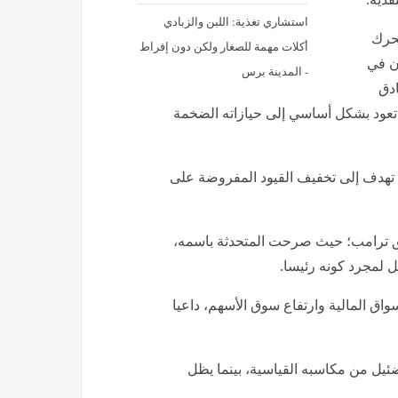
استشاري تغذية: اللبن والزبادي
محرك
أكلات مهمة للصغار ولكن دون إفراط
ان في
- المدينة برس
ادق
يادة الأخيرة البالغة 1.6 مليار دولار تعود بشكل أساسي إلى حيازاته الضخمة
ت تهدف إلى تخفيف القيود المفروضة على
يق ترامب؛ حيث صرحت المتحدثة باسمه،
 لمجرد كونه رئيسا.
سواق المالية وارتفاع سوق الأسهم، داعيا
ضئيل من مكاسبه القياسية، بينما يظل