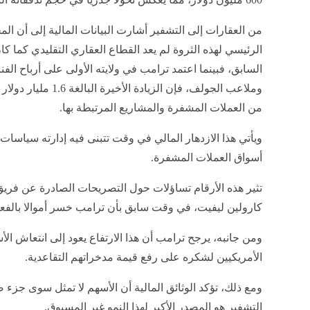
من العقارات إلى التشفير أشارت البيانات المالية إلى أن ال
الرئيسي لهذه الثروة لم يعد القطاع العقاري التقليدي كما ك
السابق، فبينما اعتمد ترامب في ولايته الأولى على أرباح الفن
وملاعب الجولف، فإن الز
من العملات المشفرة والمشاريع المرتبطة بها.
ويأتي هذا الازدهار المالي في وقت تتبنى فيه إدارته سياسا
أسواق العملات المشفرة.
تثير هذه الأرقام تساؤلات حول التصريحات الصادرة عن فر
كارولين ليفيت، في وقت سابق بأن ترامب خسر أموالا بالفعل
ومن جانبه، يرجح ترامب أن هذا الارتفاع يعود إلى انتعاش الأ
الأمريكيين لشكره على رفع قيمة مدخراتهم التقاعدية.
ومع ذلك، تؤكد الوثائق المالية أن الأسهم لا تمثل سوى جزء 
التشفير هو المصدر الأكبر لهذا النمو غير المسبوق.