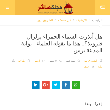
الرئيسية
الارشيف
غير مصنف
الشروق نيوز
هل أنذرت السماء الحمراء بزلزال
فنزويلا؟.. هذا ما يقوله العلماء - بوابة
المدينة برس
الشروق نيوز
منذ شهر
0 تعليق
ارسل
طباعة
تبليغ
حذف
إقرأ ايضا