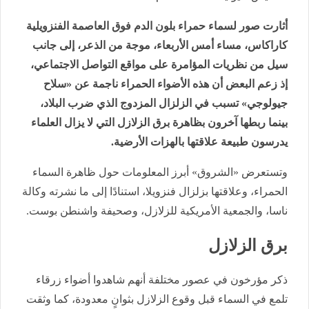
أثارت صور لسماء حمراء بلون الدم فوق العاصمة الفنزويلية
كاراكاس، مساء أمس الأربعاء، موجة من الذعر، إلى جانب
سيل من نظريات المؤامرة على مواقع التواصل الاجتماعي،
إذ زعم البعض أن هذه الأضواء الحمراء ناجمة عن «سلاح
جيولوجي» تسبب في الزلزال المزدوج الذي ضرب البلاد،
بينما ربطها آخرون بظاهرة برق الزلازل التي لا يزال العلماء
يدرسون طبيعة علاقتها بالهزات الأرضية.
وتستعرض «الشروق» أبرز المعلومات حول ظاهرة السماء
الحمراء، وعلاقتها بزلزال فنزويلا، استنادًا إلى ما نشرته وكالة
ناسا، والجمعية الأمريكية للزلازل، وصحيفة واشنطن بوست.
برق الزلازل
ذكر مؤرخون في عصور مختلفة أنهم شاهدوا أضواء زرقاء
تلمع في السماء قبل وقوع الزلازل بثوانٍ معدودة، كما وثقت