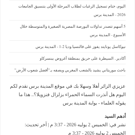
اليوم، ختام تسجيل الرغبات لطلاب المرحلة الأولى بتنسيق الجامعات
2026 - المدينة برس
5 أسهم تتصدر تداولات البورصة المصرية الصغيرة والمتوسطة خلال
الأسبوع - المدينة برس
نيوكاسل يونايتد يفوز على فالنسيا وديا 2-1 - المدينة برس
أكادير.. السيطرة على حريق بمنطقة أغروض ببنسركاو
باحث موريتاني يشيد بالشعب المغربي ويصفه بـ”أفضل شعوب الأرض”
عزيزي الزائر أهلا وسهلا بك في موقع المدينة برس نقدم لكم
اليوم هل أنذرت السماء الحمراء بزلزال فنزويلا؟.. هذا ما
يقوله العلماء - بوابة المدينة برس
أدهم السيد
نشر في: الخميس 2 يوليه 2026 - 3:37 م | آخر تحديث:
الخميس 2 يوليه 2026 - 3:37 م