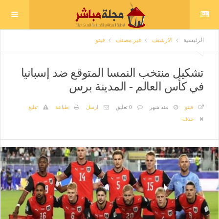
الرئيسية
الارشيف
غير مصنف
فيتو
تشكيل منتخب النمسا المتوقع ضد إسبانيا
في كأس العالم - المدينة برس
فيتو
منذ شهر
0 تعليق
ارسل
طباعة
تبليغ
حذف