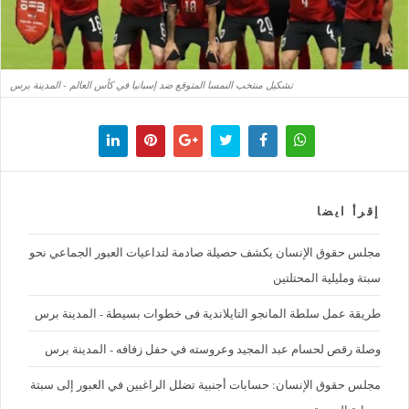
تشكيل منتخب النمسا المتوقع ضد إسبانيا في كأس العالم - المدينة برس
إقرأ ايضا
مجلس حقوق الإنسان يكشف حصيلة صادمة لتداعيات العبور الجماعي نحو
سبتة ومليلية المحتلتين
طريقة عمل سلطة المانجو التايلاندية فى خطوات بسيطة - المدينة برس
وصلة رقص لحسام عبد المجيد وعروسته في حفل زفافه - المدينة برس
مجلس حقوق الإنسان: حسابات أجنبية تضلل الراغبين في العبور إلى سبتة