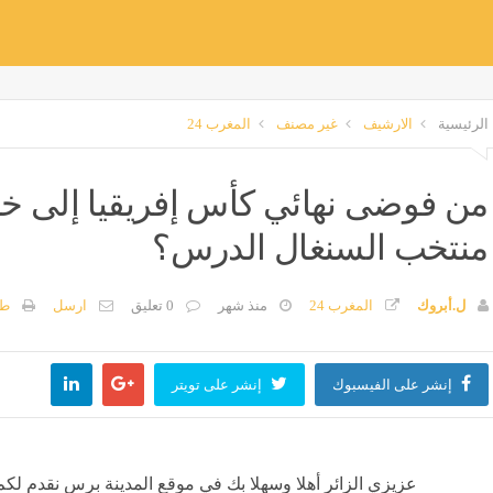
الرئيسية
الارشيف
غير مصنف
المغرب 24
من فوضى نهائي كأس إفريقيا إلى خيبة
منتخب السنغال الدرس؟
ل.أبروك
المغرب 24
منذ شهر
0 تعليق
ارسل
طب
إنشر على الفيسبوك
إنشر على تويتر
عزيزي الزائر أهلا وسهلا بك في موقع المدينة برس نقدم لكم