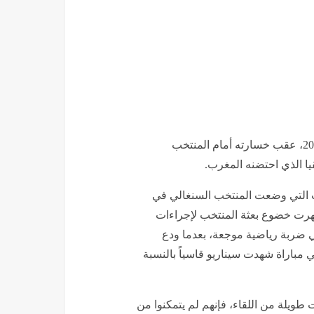
أعاد إقصاء المنتخب السنغالي من منافسات كأس العالم 2026، عقب خسارته أمام المنتخب
يا الذي احتضنه المغرب.
اث التي وضعت المنتخب السنغالي في
ظهرت خضوع بعثة المنتخب لإجراءات
 ضربة رياضية موجعة، بعدما ودع
مباراة شهدت سيناريو قاسياً بالنسبة
 طويلة من اللقاء، فإنهم لم يتمكنوا من