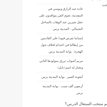
خب
غادة عبد الرازق وبوسي في
المقدمة، نجوم الفن يتوافدون على
حفل شيرين عبد الوهاب بالساحل
الشمالي - المدينة برس
إسبانيا تفرض قيودا على القادمين
من إيطاليا في احتدام لخلاف حول
الهجرة - بوابة المدينة برس
مريم أصواب ترزق بمولودها الثاني
وتختار له اسم (نايل)
أيقونة الصبر - بوابة المدينة برس
أربعون ألف سبب - بوابة المدينة
برس