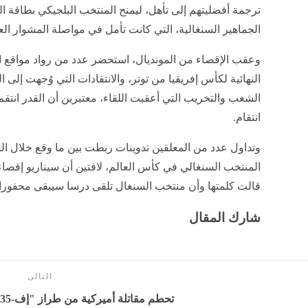
ترجمة أفضليتهم إلى تأهل، ليمنح المنتخب البلجيكي بطاق
الجماهير السنغالية، التي كانت تأمل في مواصلة المشوار الع
وعقب الإقصاء من المونديال، استحضر عدد من رواد مواقع ال
النهائية لكأس إفريقيا من توتر، والانتقادات التي وُجهت إلى 
الشغب والتخريب التي أعقبت اللقاء، معتبرين أن القدر انتق
انتقام.
وتداول عدد من المعلقين تدوينات ربطت بين ما وقع خلال الب
المنتخب السنغالي في كأس العالم، لافتين أن سيناريو إقصاء أس
قالت كلمتها وأن منتخب السنغال تلقى درسا سيبقى محفورا في
شارك المقال
التالى
تحطم مقاتلة أميركية من طراز "إف-35" - بوابة المدينة برس