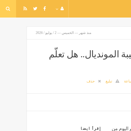
منذ شهر — الخميس — 2 / يوليو / 2026
 المونديال.. هل تعلّم
اعة
تبليغ
حذف
 اليوم من
إقرأ ايضا