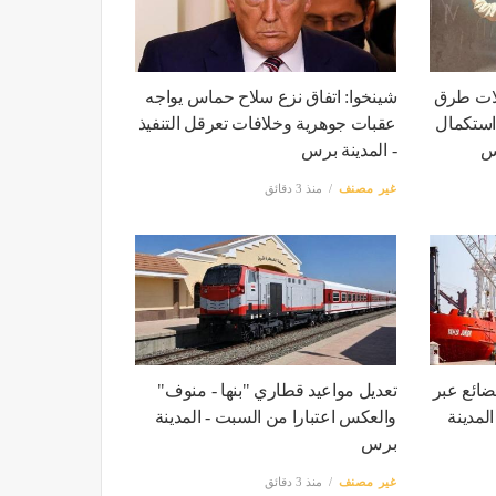
لات طرق
شينخوا: اتفاق نزع سلاح حماس يواجه
استكمال
عقبات جوهرية وخلافات تعرقل التنفيذ
رس
- المدينة برس
غير مصنف
منذ 3 دقائق
ألف طن بضائع عبر
تعديل مواعيد قطاري "بنها - منوف"
 ساعة - المدينة
والعكس اعتبارا من السبت - المدينة
برس
غير مصنف
منذ 3 دقائق