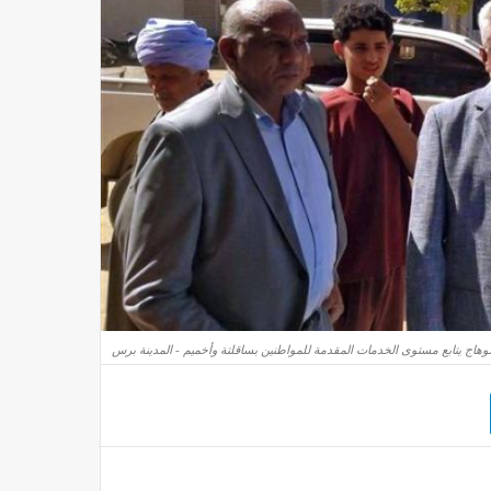
هاج يتابع مستوى الخدمات المقدمة للمواطنين بساقلتة وأخميم - المدينة برس