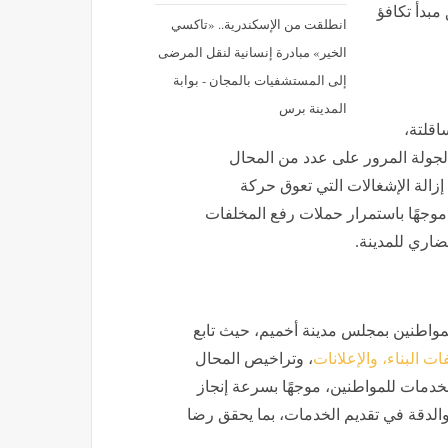
مبدأ تكافؤ
انطلقت من الإسكندرية.. «تاكسي
الخير» مبادرة إنسانية لنقل المرضى
إلى المستشفيات بالمجان - بوابة
المدينة برس
اقلتة،
جولة المرور على عدد من المحال
 إزالة الإشغالات التي تعوق حركة
موجهًا باستمرار حملات رفع المخلفات
اري للمدينة.
لمواطنين بمجلس مدينة أخميم، حيث تابع
ات البناء، والإعلانات
، وتراخيص المحال
لخدمات للمواطنين، موجهًا بسرعة إنجاز
 والدقة في تقديم الخدمات، بما يحقق رضا