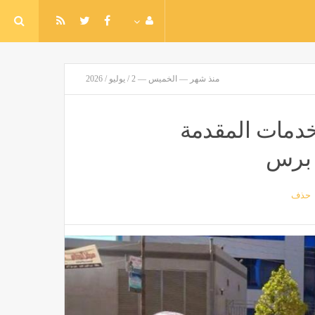
منذ شهر — الخميس — 2 / يوليو / 2026
خدمات المقدمة
ة برس
حذف