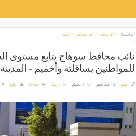
الرئيسية
الارشيف
غير مصنف
فيتو
نائب محافظ سوهاج يتابع مستوى ال
للمواطنين بساقلتة وأخميم - المدين
فيتو
منذ شهر
0 تعليق
ارسل
طباعة
تبليغ