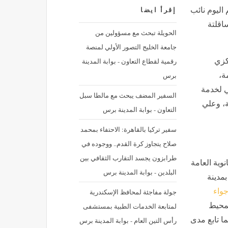
اليوم نائب
إقرأ ايضا
اقلتة
الحويلة تبحث مع مسؤولين من
جامعة الخليج التصور الأولي لمنصة
رقمية لقطاع التعاون - بوابة المدينة
كزي
برس
ة،
ي لخدمة
السفير المضف يبحث مع مالطا سبل
، وعلي
التعاون - بوابة المدينة برس
سفير تركيا بالقاهرة: الاحتفاء بمحمد
صلاح يتجاوز كرة القدم.. ووجوده في
طرابزون يجسد التقارب الثقافي بين
وية العامة
البلدين - بوابة المدينة برس
بمدينة
جواء
جولة مفاجئة لمحافظ الإسكندرية
بمحيط
لمتابعة الخدمات الطبية بمستشفى
ما تابع مدى
رأس التين العام - بوابة المدينة برس