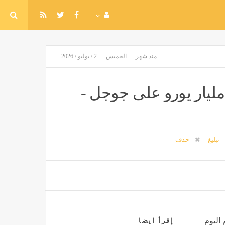
منذ شهر — الخميس — 2 / يوليو / 2026
لى محكمة أوروبية تؤيد غرامة 4.1 مليار يورو على جوجل -
تبليغ
حذف
 اليوم
إقرأ ايضا