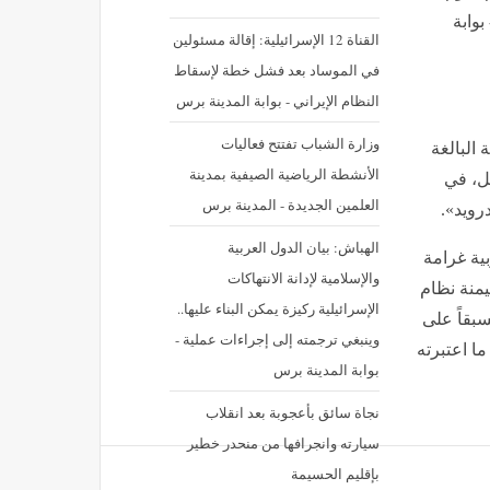
وجل - بوابة
القناة 12 الإسرائيلية: إقالة مسئولين
في الموساد بعد فشل خطة لإسقاط
النظام الإيراني - بوابة المدينة برس
وزارة الشباب تفتتح فعاليات
 البالغة
الأنشطة الرياضية الصيفية بمدينة
جوجل، في
العلمين الجديدة - المدينة برس
رويد».
الهباش: بيان الدول العربية
لأوروبية غرامة
والإسلامية لإدانة الانتهاكات
منة نظام
الإسرائيلية ركيزة يمكن البناء عليها..
سبقاً على
وينبغي ترجمته إلى إجراءات عملية -
ا اعتبرته
بوابة المدينة برس
نجاة سائق بأعجوبة بعد انقلاب
سيارته وانجرافها من منحدر خطير
بإقليم الحسيمة