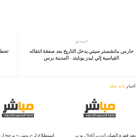
السابق
حارس مانشستر سيتي يدخل التاريخ بعد صفقة انتقاله
القياسية إلي ليدز يونايتد - المدينة برس
أخبار
ذات صلة
بعد قفزة الصادرات بـ 45%.. وزير
استطلاع لـ «رويترز» يرجح ارت