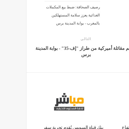
رصيف الصحافة: ضبط بيع المكملات
الغذائية يعزز سلامة المستهلكين
بالمغرب - بوابة المدينة برس
التالى
تحطم مقاتلة أميركية من طراز "إف-35" - بوابة المدينة
برس
فاع
بنك قناة السويس يُقدم تجربة سفر