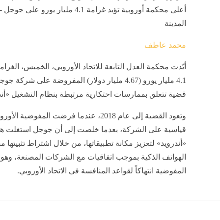
أعلى محكمة أوروبية تؤيد غرامة 4.1 مليار يورو على ج
المدينة
محمد عاطف
أيّدت محكمة العدل التابعة للاتحاد الأوروبي، الخميس، الغرامة
4.1 مليار يورو (4.67 مليار دولار) المفروضة على شركة 
قضية تتعلق بممارسات احتكارية مرتبطة بنظام التشغيل «أند
وتعود القضية إلى عام 2018، عندما فرضت المفوضية ا
قياسية على الشركة، بعدما خلصت إلى أن جوجل استغلت هي
«أندرويد» لتعزيز مكانة تطبيقاتها، من خلال اشتراط تثبيتها م
الهواتف الذكية بموجب اتفاقيات مع الشركات المصنعة، وهو م
المفوضية انتهاكاً لقواعد المنافسة في الاتحاد الأوروبي.