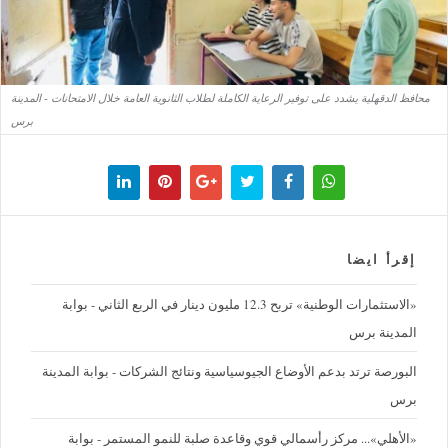
محافظ الدقهلية يشدد على توفير الرعاية الكاملة لطلاب الثانوية العامة خلال الامتحانات - المدينة
برس
إقرأ ايضا
«الاستثمارات الوطنية» تربح 12.3 مليون دينار في الربع الثاني - بوابة
المدينة برس
البورصة ترتد بدعم الأوضاع الجيوسياسية ونتائج الشركات - بوابة المدينة
برس
«الأهلي»... مركز رأسمالي قوي وقاعدة صلبة للنمو المستمر - بوابة