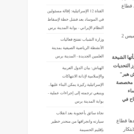
 قطاع
القناة 12 الإسرائيلية: إقالة مسئولين
في الموساد بعد فشل خطة لإسقاط
النظام الإيراني - بوابة المدينة برس
نشر في: الخميس 2 يوليه 2026 - 11:32 ص | آخر تحديث: الخميس 2
وزارة الشباب تفتتح فعاليات
الأنشطة الرياضية الصيفية بمدينة
العلمين الجديدة - المدينة برس
 التي أنشأتها الشيخة
 التحديات
الهباش: بيان الدول العربية
ش هير"
والإسلامية لإدانة الانتهاكات
نترنت مخصصة
الإسرائيلية ركيزة يمكن البناء عليها..
ساء
وينبغي ترجمته إلى إجراءات عملية -
اح في
بوابة المدينة برس
نجاة سائق بأعجوبة بعد انقلاب
دها قطاع
سيارته وانجرافها من منحدر خطير
بتكار
بإقليم الحسيمة