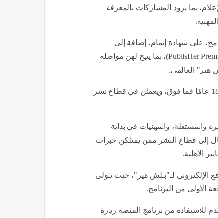
إعلام، بما يزود المشاركات بالمعرفة
لمهنية.
مج، على شهادة إتمام، إضافة إلى
عضوية مجانية لمدة عام في باقة "ببلش هير المتقدمة" (PublisHer Premium)، بما يتيح لهن مواصلة
ش هير" العالمي.
ويستهدف "استوديو ببلش هير" النساء اللواتي تبلغ أعمارهن 18 عامًا فما فوق، ويعملن في قطاع نشر
 والمستقلة، والمهنيات في بداية
قال إلى قطاع النشر ممن يمتلكن خبرات
ر الأهلية.
ع الإلكتروني لـ"ببلش هير"، حيث تتولى
 للاستفادة من برنامج المنصة زيارة