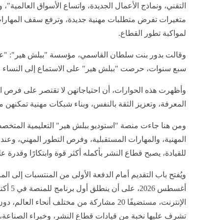
التقني، ونماذج الأعمال الجديدة، واتساع الأسواق العالمية"، 
متغيرات تفرض متطلبات مهنية جديدة، وترفع سقف المهارات
لمواكبة تطور القطاع.
وقالت بدور بنت سلطان القاسمي، مؤسسة "ببلش هير": "
سبع سنوات، حرصت "ببلش هير" على الاستماع إلى النساء ا
وأظهرت هذه الحوارات، أن احتياجاتهن لا تقتصر على فرص ال
المعرفة، وتعزيز الثقة بالنفس، وبناء شبكات مهنية تمكنهن من
ومن هنا جاءت منصة "استوديو ببلش هير" التعليمية المتخص
المهنية، والمهارات المستقبلية، وفرص التطور المهني، وعندما
للقيادة، يصبح قطاع النشر بأكمله أكثر قوة وابتكارًا وقدرة ع
الإنترنت، مستضيفًا 20 مشاركة من مختلف أنحاء
تشرف عليها نخبة من قيادات قطاع النشر، وخبراء الصناعة،