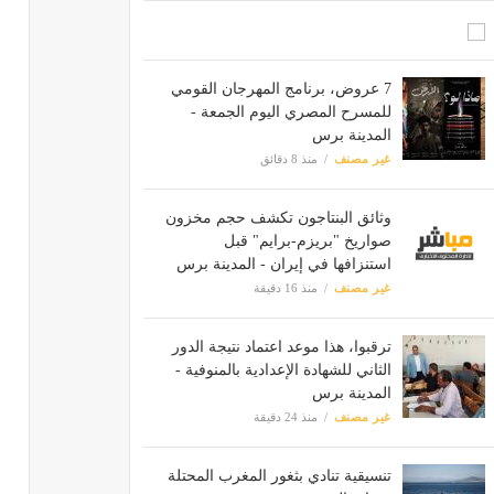
7 عروض، برنامج المهرجان القومي
للمسرح المصري اليوم الجمعة -
المدينة برس
غير مصنف
منذ 8 دقائق
وثائق البنتاجون تكشف حجم مخزون
صواريخ "بريزم-برايم" قبل
استنزافها في إيران - المدينة برس
غير مصنف
منذ 16 دقيقة
ترقبوا، هذا موعد اعتماد نتيجة الدور
الثاني للشهادة الإعدادية بالمنوفية -
المدينة برس
غير مصنف
منذ 24 دقيقة
تنسيقية تنادي بثغور المغرب المحتلة