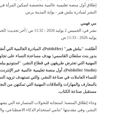
إطلاق أول منصة تعليمية عالمية مخصصة لتمكين المرأة في
النشر لمبادرة ببلش هير - بوابة المدينة برس
مي فهمي
يوليه 2026 - 11:33 ص
أطلقت "ببلش هير" (PublisHer)، المبادرة العالمية
بدور بنت سلطان القاسمي؛ بهدف مساعدة النساء على تجاوز
المهنية التي تعترض طريقهن في قطاع النشر، "استوديو ببل
(PublisHer Studio)، أول منصة تعليمية عالمية عبر الإ
للنساء العاملات في صناعة النشر، والتي تستهدف تزويد الن
بالمعارف والمهارات والعلاقات المهنية التي تمكنهن من النج
مستقبل صناعة الكتاب.
وجاء إطلاق المنصة؛ استجابة للتحولات المتسارعة التي يشه
النشر، وفي مقدمتها "تنامي استخدام الذكاء الاصطناعي، والا