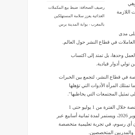
وهي
رصيف الصحافة: ضبط بيع المكملات
 اللازمة
الغذائية يعزز سلامة المستهلكين
بالمغرب - بوابة المدينة برس
على مدى
لعاملات في قطاع النشر حول العالم.
عمل وحدها، بل تمتد إلى اكتساب
 تولي أدوار قيادية.
صة في قطاع النشر، لتجمع بين الخبرات
 تمتلك المرأة الأدوات التي تؤهلها
لى تمثيل المجتمعات التي يخاطبها".
ويُفتح باب التقديم أمام الدفعة الأولى من المنتسبات إلى المنصة خلال الفترة من 1 يوليو حتى 1
أغسطس 2026، على أن ينطلق أول برنامج للمنصة في 5 أكتوبر 2026، ويستمر لمدة ثمانية أسابيع عبر
 العالم، دون أي رسوم، في تجربة تعليمية متخصصة
 والمدربين المتخصصين.