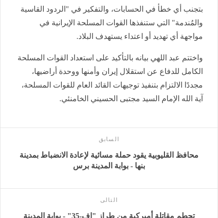
بتجنب أي خطأ في الحسابات، والتفكير في "الردود القاسية
والمُندمة" التي ستنفذها القوات المسلحة الإيرانية في
مواجهة أي تهديد أو اعتداء يستهدف البلاد.
واختتم عبد اللهي بيانه بالتأكيد على استعداد القوات المسلحة
الكامل للدفاع عن استقلال إيران وأمنها ووحدة أراضيها،
مجددًا الالتزام بتنفيذ توجيهات القائد العام للقوات المسلحة،
آية الله الإمام السيد مجتبى الحسيني الخامنئي.
السابق
محافظ القليوبية يقود حملة مسائية لإعادة الانضباط بمدينة
بنها - بوابة المدينة برس
التالى
تحطم مقاتلة أميركية من طراز "إف-35" - بوابة المدينة