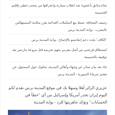
نجاة سائق بأعجوبة بعد انقلاب سيارته وانجرافها من منحدر خطير بإقليم
الحسيمة
رصيف الصحافة: ضبط بيع المكملات الغذائية يعزز سلامة المستهلكين
بالمغرب - بوابة المدينة برس
"الكاف" يجدد دعم إنفانتينو بالإجماع - بوابة المدينة برس
استنطاق فرنسي من أصل مغربي متهم بجريمة قتل مروعة بباريس بعد
توقيفه بالحسيمة
جاء بعد بيان صادر عن وجهاء وأهالي المدينة، شكوك حول المسئول عن
تفجير جرمانا السورية - المدينة برس
عزيزي الزائر أهلا وسهلا بك في موقع المدينة برس نقدم لكم
اليوم إيران تحذر أمريكا وإسرائيل من أي "خطأ في
الحسابات" وتؤكد جاهزيتها للرد - بوابة المدينة