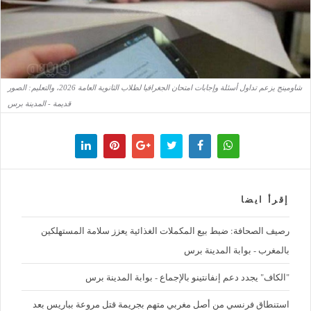
شاومينج يزعم تداول أسئلة وإجابات امتحان الجغرافيا لطلاب الثانوية العامة 2026، والتعليم: الصور
قديمة - المدينة برس
إقرأ ايضا
رصيف الصحافة: ضبط بيع المكملات الغذائية يعزز سلامة المستهلكين
بالمغرب - بوابة المدينة برس
"الكاف" يجدد دعم إنفانتينو بالإجماع - بوابة المدينة برس
استنطاق فرنسي من أصل مغربي متهم بجريمة قتل مروعة بباريس بعد