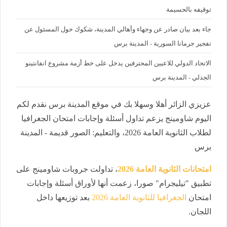
توقيفه بالحسيمة
جاء بعد بيان صادر عن وجهاء وأهالي المدينة، شكوك حول المسئول عن
تفجير جرمانا السورية - المدينة برس
الاتحاد الدولي للاعبين المحترفين يدخل على خط أزمة مشروع انفانتينو
الجدلي - المدينة برس
عزيزي الزائر أهلا وسهلا بك في موقع المدينة برس نقدم لكم
اليوم شاومينج يزعم تداول أسئلة وإجابات امتحان الجغرافيا
لطلاب الثانوية العامة 2026، والتعليم: الصور قديمة - المدينة
برس
امتحانات الثانوية العامة 2026
، تداولت جروبات شاومينج على
تطبيق "تيليجرام" صورا، زعمت أنها لأوراق أسئلة وإجابات
امتحان
الجغرافيا للثانوية العامة 2026
بعد توزيعها داخل
اللجان.