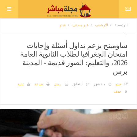
الرئيسية
الارشيف
غير مصنف
فيتو
شاومينج يزعم تداول أسئلة وإجابات
امتحان الجغرافيا لطلاب الثانوية العامة
2026، والتعليم: الصور قديمة - المدينة
برس
فيتو
منذ شهر
0 تعليق
ارسل
طباعة
تبليغ
حذف