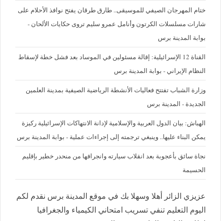
ختام المهرجان الصيفي للموسيقى.. طارق طرقان يفتح نوافذ الأحلام على
شارات مسلسلات الكرتون وأنامل عمرو سليم تروى حكايات الألحان -
بوابة المدينة برس
القناة 12 الإسرائيلية: إقالة مسئولين في الموساد بعد فشل خطة لإسقاط
النظام الإيراني - بوابة المدينة برس
وزارة الشباب تفتتح فعاليات الأنشطة الرياضية الصيفية بمدينة العلمين
الجديدة - المدينة برس
الهباش: بيان الدول العربية والإسلامية لإدانة الانتهاكات الإسرائيلية ركيزة
يمكن البناء عليها.. وينبغي ترجمته إلى إجراءات عملية - بوابة المدينة برس
نجاة سائق بأعجوبة بعد انقلاب سيارته وانجرافها من منحدر خطير بإقليم
الحسيمة
عزيزي الزائر أهلا وسهلا بك في موقع المدينة برس نقدم لكم
اليوم التعليم تنفي تسريب امتحاني الكيمياء والجغرافيا