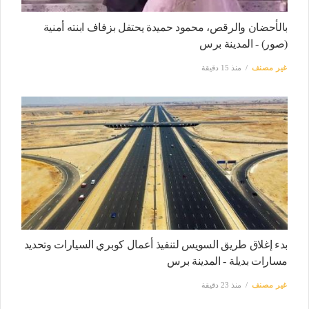
بالأحضان والرقص، محمود حميدة يحتفل بزفاف ابنته أمنية
(صور) - المدينة برس
غير مصنف
منذ 15 دقيقة
بدء إغلاق طريق السويس لتنفيذ أعمال كوبري السيارات وتحديد
مسارات بديلة - المدينة برس
غير مصنف
منذ 23 دقيقة