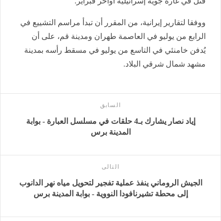
قُتل في غارة جوية إسرائيلية أواخر فبراير.
ووفقا لتقارير إيرانية، من المقرر أن تبدأ مراسم التشييع في
الرابع من يوليو في العاصمة طهران ومدينة قم، على أن
يُدفن خامنئي في التاسع من يوليو في مسقط رأسه بمدينة
مشهد شمال شرقي البلاد.
السابق
إياد نصار يشارك بـ4 حلقات في مسلسل العبارة - بوابة
المدينة برس
التالى
الجيش الروماني ينفذ عملية تفجير لتحويل مياه نهر الدانوب
إلى محطة تشيرنافودا النووية - بوابة المدينة برس