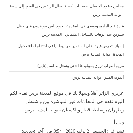
مجلس حقوق الإنسان: حسابات أجنبية تضلل الراغبين في العبور إلى سبتة
- بوابة المدينة برس
غادة عبد الرازق وبوسي في المقدمة، نجوم الفن يتوافدون على حفل
شيرين عبد الوهاب بالساحل الشمالي - المدينة برس
إسبانيا تفرض قيودا على القادمين من إيطاليا في احتدام لخلاف حول
الهجرة - بوابة المدينة برس
مريم أصواب ترزق بمولودها الثاني وتختار له اسم (نايل)
أيقونة الصبر - بوابة المدينة برس
عزيزي الزائر أهلا وسهلا بك في موقع المدينة برس نقدم لكم
اليوم تقدم في المحادثات غير المباشرة بين واشنطن
وطهران بوساطة قطر وباكستان - بوابة المدينة برس
د ب أ
نشر في: الخميس 2 يوليه 2026 - 3:54 ص | آخر تحديث: