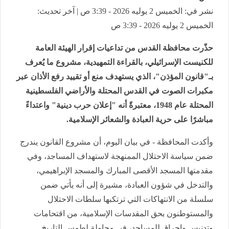
نشر في: الخميس 2 يوليه 2026 - 3:39 ص | آخر تحديث:
الخميس 2 يوليه 2026 - 3:39 ص
حذّرت محافظة القدس من تداعيات إقرار الهيئة العامة
للكنيست الإسرائيلي، بالقراءة التمهيدية، مشروع ما يُعرف
بـ"قانون المؤذن"، الذي يستهدف منع أو تقييد رفع الأذان عبر
مكبرات الصوت في القدس المحتلة والأراضي الفلسطينية
المحتلة عام 1948، معتبرةً أنه "إعلان حرب دينية" واعتداءً
مباشرًا على حرية العبادة والشعائر الإسلامية.
وأكدت المحافظة - في بيان اليوم، أن مشروع القانون يندرج
ضمن سياسة الاحتلال الممنهجة لاستهداف المساجد، وفي
مقدمتها المسجد الأقصى المبارك والمسجد الإبراهيمي،
والتدخل في شؤون العبادة، مشيرة إلى أنه يأتي ضمن
سلسلة من الانتهاكات التي ترتكبها سلطات الاحتلال
والمستوطنون بحق المقدسات الإسلامية، من اقتحامات
وتدنيس وإحراق للمساجد، في محاولة لطمس التاريخ