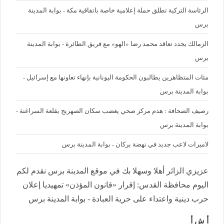
الرئاسة التركية تطلق حملة إعلامية خاصة باتفاقية مكة - بوابة المدينة
برس
الزمالك يجدد تعاقد محمد رضا «الهو» مع فريق الطائرة - بوابة المدينة
برس
مئات المتظاهرين يطالبون الحكومة اليونانية بإنهاء تعاونها مع إسرائيل -
بوابة المدينة برس
رصيف الصحافة : هدم مركز صحي يغضب سكان الصهريج بقلعة السراغنة -
بوابة المدينة برس
لاميرات لاعب جديد في نهضة بركان - بوابة المدينة برس
عزيزي الزائر أهلا وسهلا بك في موقع المدينة برس نقدم لكم
اليوم محافظة القدس: إقرار «قانون المؤذن» تمهيديا إعلان
حرب دينية واعتداء على حرية العبادة - بوابة المدينة برس
أ ش أ