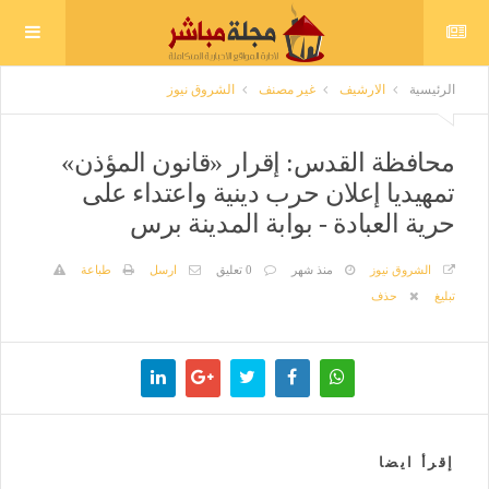
الرئيسية
الارشيف
غير مصنف
الشروق نيوز
محافظة القدس: إقرار «قانون المؤذن»
تمهيديا إعلان حرب دينية واعتداء على
حرية العبادة - بوابة المدينة برس
الشروق نيوز
منذ شهر
0 تعليق
ارسل
طباعة
تبليغ
حذف
إقرأ ايضا