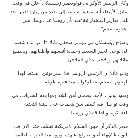
وكان الرئيس الأوكراني فولوديمير زيلينسكي أعلن في وقت
سابق الأربعاء أنه سيعود بسرعة إلى بلاده من زيارة لدبلن بعد
تلقي تقارير استخباراتية تفيد بأن روسيا على وشك شن
"هجوم ضخم".
وصرّح زيلينسكي في مؤتمر صحفي قائلا: "أدعو أبناء شعبنا
إلى توخي الحذر الشديد، وحماية أنفسهم وأطفالهم، وبالطبع
عائلاتهم، والاحتماء في الملاجئ".
وتابع قائلا إن الرئيس الروسي فلاديمير بوتين "يستعد لهذا
الهجوم الضخم ضد أوكرانيا منذ فترة طويلة".
وتعهد بوتين، الأحد، بضمان أمن البلاد ومواجهة التحديات، في
وقت تواصل فيه كييف شنّ هجمات على البنية التحتية
العسكرية والطاقة في روسيا.
جدير بالذكر أن جهود السلام الأمريكية فشلت حتى الآن في
التوسط لإنهاء أسوأ صراع تشهده أوروبا منذ الحرب العالمية