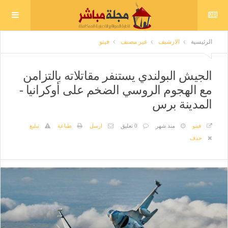
الرئيسية
الارشيف
غير مصنف
فيتو
الجيش البولندي يستنفر مقاتلاته بالتزامن
مع الهجوم الروسي الضخم على أوكرانيا -
المدينة برس
فيتو
منذ شهر
0 تعليق
ارسل
طباعة
تبليغ
حذف