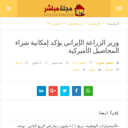
الرئيسية
الارشيف
غير مصنف
المغرب 24
وزير الزراعة الإيراني يؤكد إمكانية شراء
المحاصيل الأميركية
شفيق عنوري
المغرب 24
منذ شهر
0 تعليق
ارسل
طباعة
تبليغ
حذف
إقرأ ايضا
«الاستثمارات الوطنية» تربح 12.3 مليون دينار في الربع الثاني - بوابة