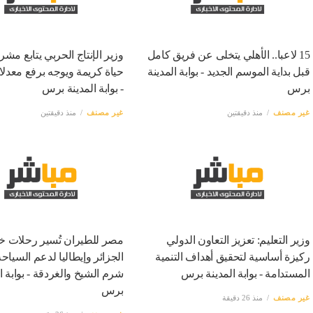
15 لاعبا.. الأهلي يتخلى عن فريق كامل
وزير الإنتاج الحربي يتابع مش
قبل بداية الموسم الجديد - بوابة المدينة
حياة كريمة ويوجه برفع معدلات
برس
- بوابة المدينة برس
غير مصنف
منذ دقيقتين
غير مصنف
منذ دقيقتين
وزير التعليم: تعزيز التعاون الدولي
مصر للطيران تُسير رحلات 
ركيزة أساسية لتحقيق أهداف التنمية
الجزائر وإيطاليا لدعم السياح
المستدامة - بوابة المدينة برس
شرم الشيخ والغردقة - بوابة ا
برس
غير مصنف
منذ 26 دقيقة