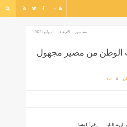
منذ شهر — الأربعاء — 1 / يوليو / 2026
رة 30 يونيو أنقذت الوطن من مصير مجهول
ليغ
حذف
ليوم البابا
إقرأ ايضا