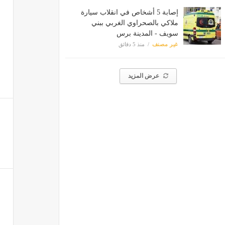
إصابة 5 أشخاص في انقلاب سيارة
ملاكي بالصحراوي الغربي ببني
سويف - المدينة برس
غير مصنف
منذ 5 دقائق
عرض المزيد