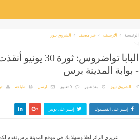
الرئيسية
الارشيف
غير مصنف
الشروق نيوز
البابا تواضروس: ثو
- بوابة المدينة برس
الشروق نيوز
منذ شهر
0 تعليق
ارسل
طباعة
تب
إنشر على الفيسبوك
إنشر على تويتر
عزيزي الزائر أهلا وسهلا بك في موقع المدينة برس نقدم لكم ا