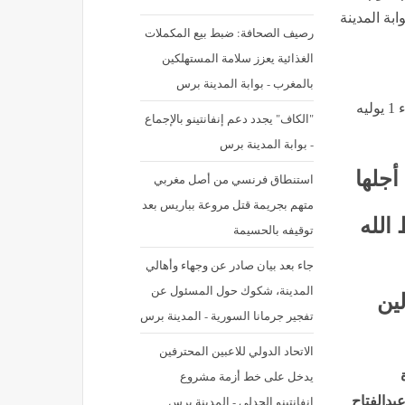
 بوابة المدينة
رصيف الصحافة: ضبط بيع المكملات
الغذائية يعزز سلامة المستهلكين
بالمغرب - بوابة المدينة برس
نشر في: الأربعاء 1 يوليه 2026 - 11:21 م | آخر تحديث: الأربعاء 1 يوليه
"الكاف" يجدد دعم إنفانتينو بالإجماع
- بوابة المدينة برس
أجلها
استنطاق فرنسي من أصل مغربي
متهم بجريمة قتل مروعة بباريس بعد
الله
توقيفه بالحسيمة
جاء بعد بيان صادر عن وجهاء وأهالي
المدينة، شكوك حول المسئول عن
لين
تفجير جرمانا السورية - المدينة برس
الاتحاد الدولي للاعبين المحترفين
يدخل على خط أزمة مشروع
انفانتينو الجدلي - المدينة برس
 إلى الرئيس عبدالفتاح