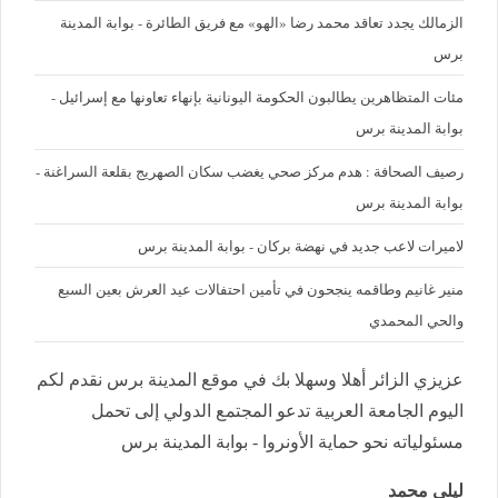
الزمالك يجدد تعاقد محمد رضا «الهو» مع فريق الطائرة - بوابة المدينة
برس
مئات المتظاهرين يطالبون الحكومة اليونانية بإنهاء تعاونها مع إسرائيل -
بوابة المدينة برس
رصيف الصحافة : هدم مركز صحي يغضب سكان الصهريج بقلعة السراغنة -
بوابة المدينة برس
لاميرات لاعب جديد في نهضة بركان - بوابة المدينة برس
منير غانيم وطاقمه ينجحون في تأمين احتفالات عيد العرش بعين السبع
والحي المحمدي
عزيزي الزائر أهلا وسهلا بك في موقع المدينة برس نقدم لكم
اليوم الجامعة العربية تدعو المجتمع الدولي إلى تحمل
مسئولياته نحو حماية الأونروا - بوابة المدينة برس
ليلى محمد