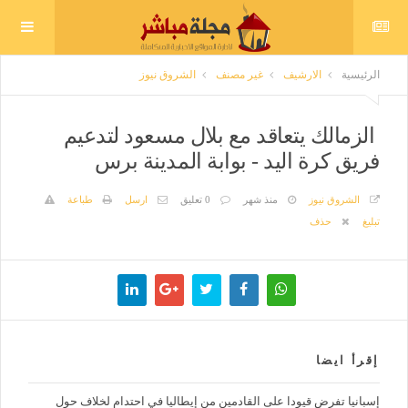
الرئيسية
الارشيف
غير مصنف
الشروق نيوز
الزمالك يتعاقد مع بلال مسعود لتدعيم
فريق كرة اليد - بوابة المدينة برس
الشروق نيوز
منذ شهر
0 تعليق
ارسل
طباعة
تبليغ
حذف
إقرأ ايضا
إسبانيا تفرض قيودا على القادمين من إيطاليا في احتدام لخلاف حول