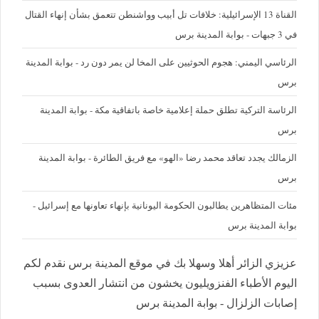
القناة 13 الإسرائيلية: خلافات تل أبيب وواشنطن تتعمق بشأن إنهاء القتال
في 3 جبهات - بوابة المدينة برس
الرئاسي اليمني: هجوم الحوثيين على المخا لن يمر دون رد - بوابة المدينة
برس
الرئاسة التركية تطلق حملة إعلامية خاصة باتفاقية مكة - بوابة المدينة
برس
الزمالك يجدد تعاقد محمد رضا «الهو» مع فريق الطائرة - بوابة المدينة
برس
مئات المتظاهرين يطالبون الحكومة اليونانية بإنهاء تعاونها مع إسرائيل -
بوابة المدينة برس
عزيزي الزائر أهلا وسهلا بك في موقع المدينة برس نقدم لكم
اليوم الأطباء الفنزويليون يخشون من انتشار العدوى بسبب
إصابات الزلزال - بوابة المدينة برس