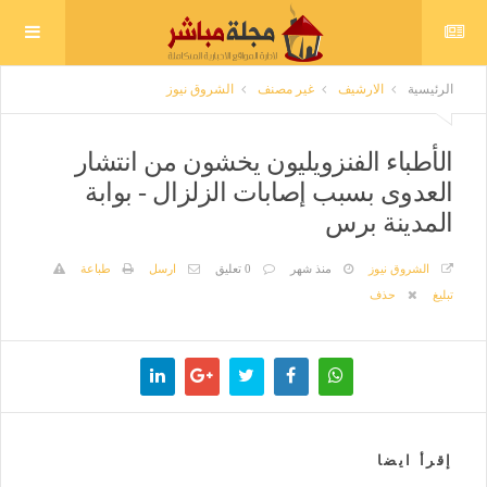
الرئيسية
الارشيف
غير مصنف
الشروق نيوز
الأطباء الفنزويليون يخشون من انتشار
العدوى بسبب إصابات الزلزال - بوابة
المدينة برس
الشروق نيوز
منذ شهر
0 تعليق
ارسل
طباعة
تبليغ
حذف
إقرأ ايضا