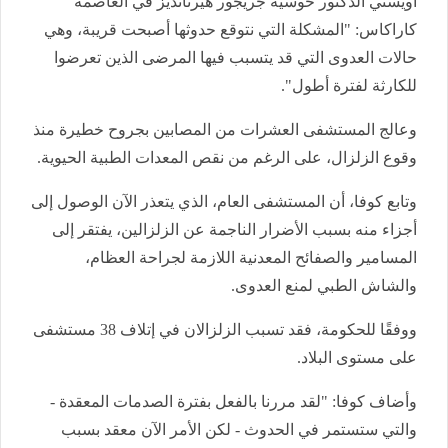
أويستي الدكتور خوسيه جريجور هيرنانديز في العاصمة
كاراكاس: "المشكلة التي نتوقع حدوثها أصبحت قريبة، وهي
حالات العدوى التي قد يتسبب فيها المرضى الذين تعرضوا
للكارثة لفترة أطول".
وعالج المستشفى العشرات من المصابين بجروح خطيرة منذ
وقوع الزلزال، على الرغم من نقص المعدات الطبية الحيوية.
وتابع كوفا، أن المستشفى العام، الذي يتعذر الآن الوصول إلى
أجزاء منه بسبب الأضرار الناجمة عن الزلزالين، يفتقر إلى
المسامير والصفائح المعدنية اللازمة لجراحة العظام،
والشاش الطبي لمنع العدوى.
ووفقًا للحكومة، فقد تسبب الزلزالان في إتلاف 38 مستشفى
على مستوى البلاد.
وأضاف كوفا: "لقد مررنا بالفعل بفترة الصدمات المعقدة -
والتي ستستمر في الحدوث - لكن الأمر الآن معقد بسبب