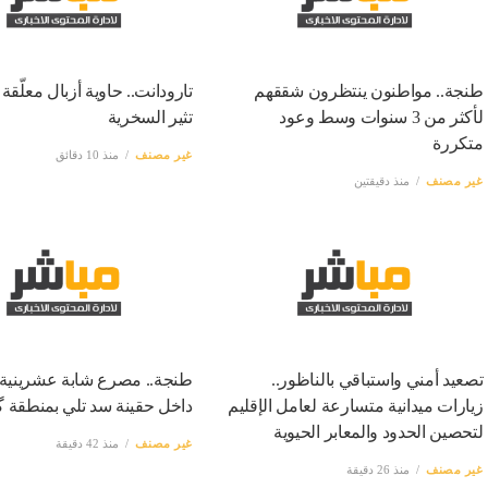
طنجة.. مواطنون ينتظرون شققهم
تارودانت.. حاوية أزبال معلّق
لأكثر من 3 سنوات وسط وعود
تثير السخرية
متكررة
غير مصنف
منذ 10 دقائق
غير مصنف
منذ دقيقتين
تصعيد أمني واستباقي بالناظور..
طنجة.. مصرع شابة عشرينية 
زيارات ميدانية متسارعة لعامل الإقليم
داخل حقينة سد تلي بمنطقة 
لتحصين الحدود والمعابر الحيوية
غير مصنف
منذ 42 دقيقة
غير مصنف
منذ 26 دقيقة