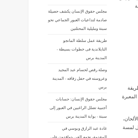
ة
مجلس حقوق الإنسان يكشف حصيلة
صادمة لتداعيات العبور الجماعي نحو
سبتة ومليلية المحتلتين
طريقة عمل سلطة المانجو
التايلاندية فى خطوات بسيطة -
المدينة برس
وصلة رقص لحسام عبد المجيد
وعروسته في حفل زفافه - المدينة
برس
طريقة
 المعبرة
مجلس حقوق الإنسان: حسابات
أجنبية تضلل الراغبين في العبور إلى
سبتة - بوابة المدينة برس
لألحان،
مل لمسة
غادة عبد الرازق وبوسي في
المقدمة، نجوم الفن يتوافدون على