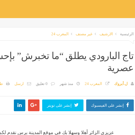
الرئيسية
الارشيف
غير مصنف
المغرب 24
تاج البارودي يطلق “ما تخبرش” ب
عصرية
ل.أبروك
المغرب 24
منذ شهر
0 تعليق
ارسل
طب
إنشر على الفيسبوك
إنشر على تويتر
عزيزي الزائر أهلا وسهلا بك في موقع المدينة برس نقدم لكم 