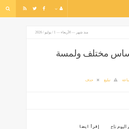
منذ شهر — الأربعاء — 1 / يوليو / 2026
إحساس مختلف ولمسة
اعة
تبليغ
حذف
اليوم تاج
إقرأ ايضا