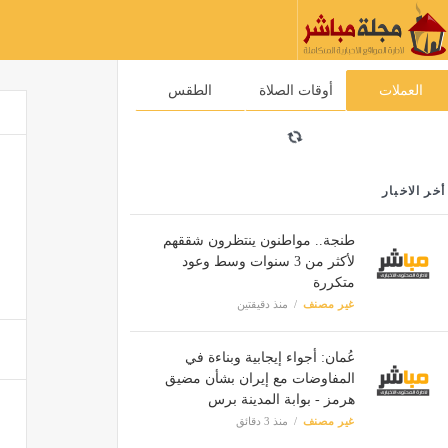
العملات
أوقات الصلاة
الطقس
أخر الاخبار
طنجة.. مواطنون ينتظرون شققهم
لأكثر من 3 سنوات وسط وعود
متكررة
غير مصنف
منذ دقيقتين
عُمان: أجواء إيجابية وبناءة في
المفاوضات مع إيران بشأن مضيق
هرمز - بوابة المدينة برس
غير مصنف
منذ 3 دقائق