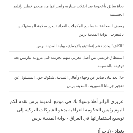
نجاة سائق بأعجوبة بعد انقلاب سيارته وانجرافها من منحدر خطير بإقليم
الحسيمة
رصيف الصحافة: ضبط بيع المكملات الغذائية يعزز سلامة المستهلكين
بالمغرب - بوابة المدينة برس
"الكاف" يجدد دعم إنفانتينو بالإجماع - بوابة المدينة برس
استنطاق فرنسي من أصل مغربي متهم بجريمة قتل مروعة بباريس بعد
توقيفه بالحسيمة
جاء بعد بيان صادر عن وجهاء وأهالي المدينة، شكوك حول المسئول عن
تفجير جرمانا السورية - المدينة برس
عزيزي الزائر أهلا وسهلا بك في موقع المدينة برس نقدم لكم
اليوم رئيس الحكومة العراقية يدعو الشركات التركية إلى
توسيع استثماراتها في العراق - بوابة المدينة برس
بغداد - (د ب أ)