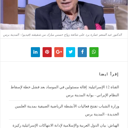
الدكتور عبد المنعم عمارة يرد على شائعة زواج حسني مبارك من شقيقته (فيديو) - المدينة برس
إقرأ ايضا
القناة 12 الإسرائيلية: إقالة مسئولين في الموساد بعد فشل خطة لإسقاط
النظام الإيراني - بوابة المدينة برس
وزارة الشباب تفتتح فعاليات الأنشطة الرياضية الصيفية بمدينة العلمين
الجديدة - المدينة برس
الهباش: بيان الدول العربية والإسلامية لإدانة الانتهاكات الإسرائيلية ركيزة