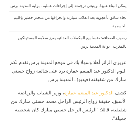
يمكن البناء عليها.. وينبغي ترجمته إلى إجراءات عملية - بوابة المدينة برس
نجاة سائق بأعجوبة بعد انقلاب سيارته وانجرافها من منحدر خطير بإقليم
الحسيمة
رصيف الصحافة: ضبط بيع المكملات الغذائية يعزز سلامة المستهلكين
بالمغرب - بوابة المدينة برس
عزيزي الزائر أهلا وسهلا بك في موقع المدينة برس نقدم لكم
اليوم الدكتور عبد المنعم عمارة يرد على شائعة زواج حسني
مبارك من شقيقته (فيديو) - المدينة برس
كشف
الدكتور عبد المنعم عمارة
، وزير الشباب والرياضة
الأسبق، حقيقة زواج الرئيس الراحل محمد حسني مبارك من
شقيقته، قائلا: "الرئيس الراحل حسني مبارك كان شخصية
جميلة".