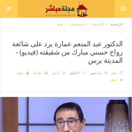
الرئيسية
الارشيف
غير مصنف
فيتو
الدكتور عبد المنعم عمارة يرد على شائعة
زواج حسني مبارك من شقيقته (فيديو) -
المدينة برس
فيتو
منذ شهر
0 تعليق
ارسل
طباعة
تبليغ
حذف