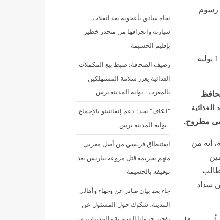
ن رسوم
نجاة سائق بأعجوبة بعد انقلاب
سيارته وانجرافها من منحدر خطير
بإقليم الحسيمة
نشر في: الأربعاء 1 يوليه 2026 - 6:52 م | آخر تحديث: الأربعاء 1 يوليه
رصيف الصحافة: ضبط بيع المكملات
الغذائية يعزز سلامة المستهلكين
بالمغرب - بوابة المدينة برس
محافظ
الغذائية
"الكاف" يجدد دعم إنفانتينو بالإجماع
رسى مطروح.
- بوابة المدينة برس
، أنه من
استنطاق فرنسي من أصل مغربي
مين
متهم بجريمة قتل مروعة بباريس بعد
مطالب
توقيفه بالحسيمة
من سداد
جاء بعد بيان صادر عن وجهاء وأهالي
المدينة، شكوك حول المسئول عن
تفجير جرمانا السورية - المدينة برس
تي تيسيرًا