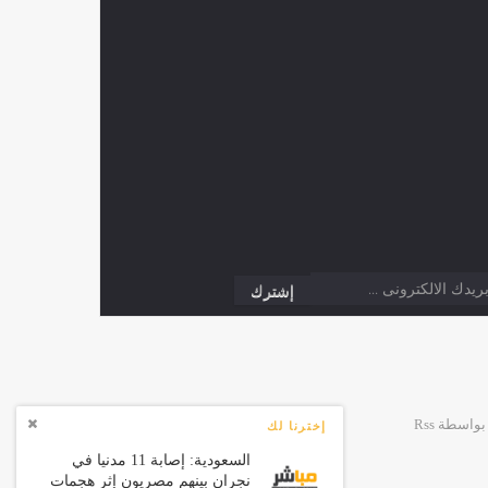
إخترنا لك
السعودية: إصابة 11 مدنيا في
نجران بينهم مصريون إثر هجمات