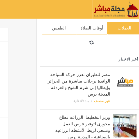
العملات
أوقات الصلاة
الطقس
أخر الاخبار
مصر للطيران تعزز حركة السياحة
الوافدة برحلات مباشرة من الجزائر
وإيطاليا إلى شرم الشيخ والغردقة -
المدينة برس
غير مصنف
منذ 49 ثانية
وزير التخطيط: الزراعة قطاع
محوري لتوفير فرص العمل..
ونسعى لربط الأنشطة الزراعية
بالصناعية - المدينة برس