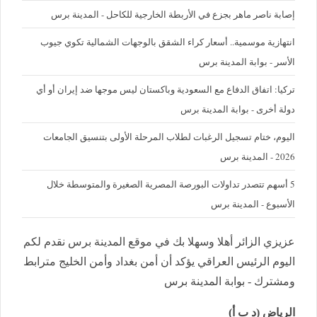
إصابة ناصر ماهر بجزع في الأربطة الخارجية للكاحل - المدينة برس
‪انتهازية موسمية.. أسعار كراء الشقق بالوجهات الشمالية تكوي جيوب
الأسر - بوابة المدينة برس
تركيا: اتفاق الدفاع مع السعودية وباكستان ليس موجها ضد إيران أو أي
دولة أخرى - بوابة المدينة برس
اليوم، ختام تسجيل الرغبات لطلاب المرحلة الأولى بتنسيق الجامعات
2026 - المدينة برس
5 أسهم تتصدر تداولات البورصة المصرية الصغيرة والمتوسطة خلال
الأسبوع - المدينة برس
عزيزي الزائر أهلا وسهلا بك في موقع المدينة برس نقدم لكم
اليوم الرئيس العراقي يؤكد أن أمن بغداد وأمن الخليج مترابط
ومشترك - بوابة المدينة برس
الرياض (د ب أ)