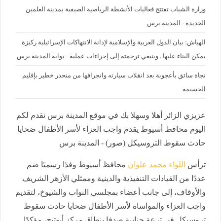
وزارة الشباب تفتتح فعاليات الأنشطة الرياضية الصيفية بمدينة العلمين
الجديدة - المدينة برس
الهباش: بيان الدول العربية والإسلامية لإدانة الانتهاكات الإسرائيلية ركيزة
يمكن البناء عليها.. وينبغي ترجمته إلى إجراءات عملية - بوابة المدينة برس
نجاة سائق بأعجوبة بعد انقلاب سيارته وانجرافها من منحدر خطير بإقليم
الحسيمة
عزيزي الزائر أهلا وسهلا بك في موقع المدينة برس نقدم لكم
اليوم محافظ أسيوط يقدم واجب العزاء لأسر الأطفال ضحايا
حادث سقوط التروسيكل (صور) - المدينة برس
ترأس
اللواء محمد علوان
محافظ أسيوط وفدًا رسميًا ضم
عددًا من القيادات التنفيذية والدينية وممثلي الأزهر الشريف
والأوقاف، إلى جانب أعضاء بمجلسي النواب والشيوخ، لتقديم
واجب العزاء والمواساة لأسر الأطفال ضحايا حادث سقوط
تروسيكل في ترعة جنابية صدفا بنطاق مركز أبوتيج، مؤكدًا