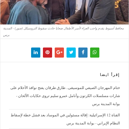
محافظ أسيوط يقدم واجب العزاء لأسر الأطفال ضحايا حادث سقوط التروسيكل (صور) - المدينة
برس
إقرأ ايضا
ختام المهرجان الصيفي للموسيقى.. طارق طرقان يفتح نوافذ الأحلام على
شارات مسلسلات الكرتون وأنامل عمرو سليم تروى حكايات الألحان -
بوابة المدينة برس
القناة 12 الإسرائيلية: إقالة مسئولين في الموساد بعد فشل خطة لإسقاط
النظام الإيراني - بوابة المدينة برس