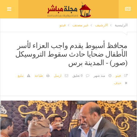
الرئيسية
الارشيف
غير مصنف
فيتو
محافظ أسيوط يقدم واجب العزاء لأسر
الأطفال ضحايا حادث سقوط التروسيكل
(صور) - المدينة برس
فيتو
منذ شهر
0 تعليق
ارسل
طباعة
تبليغ
حذف