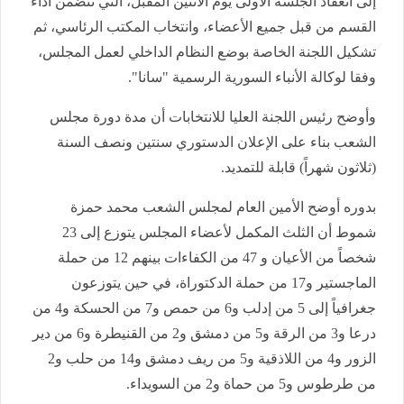
إلى انعقاد الجلسة الأولى يوم الاثنين المقبل، التي تتضمن أداء
القسم من قبل جميع الأعضاء، وانتخاب المكتب الرئاسي، ثم
تشكيل اللجنة الخاصة بوضع النظام الداخلي لعمل المجلس،
وفقا لوكالة الأنباء السورية الرسمية "سانا".
وأوضح رئيس اللجنة العليا للانتخابات أن مدة دورة مجلس
الشعب بناء على الإعلان الدستوري سنتين ونصف السنة
(ثلاثون شهراً) قابلة للتمديد.
بدوره أوضح الأمين العام لمجلس الشعب محمد حمزة
شموط أن الثلث المكمل لأعضاء المجلس يتوزع إلى 23
شخصاً من الأعيان و 47 من الكفاءات بينهم 12 من حملة
الماجستير و17 من حملة الدكتوراة، في حين يتوزعون
جغرافياً إلى 5 من إدلب و6 من حمص و7 من الحسكة و4 من
درعا و3 من الرقة و5 من دمشق و2 من القنيطرة و6 من دير
الزور و4 من اللاذقية و5 من ريف دمشق و14 من حلب و2
من طرطوس و5 من حماة و2 من السويداء.