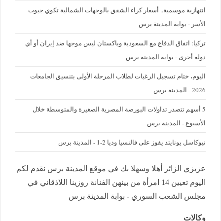
‪انتهازية موسمية.. أسعار كراء الشقق بالوجهات الشمالية تكوي جيوب
الأسر - بوابة المدينة برس
تركيا: اتفاق الدفاع مع السعودية وباكستان ليس موجها ضد إيران أو أي
دولة أخرى - بوابة المدينة برس
اليوم، ختام تسجيل الرغبات لطلاب المرحلة الأولى بتنسيق الجامعات
2026 - المدينة برس
5 أسهم تتصدر تداولات البورصة المصرية الصغيرة والمتوسطة خلال
الأسبوع - المدينة برس
نيوكاسل يونايتد يفوز على فالنسيا وديا 2-1 - المدينة برس
عزيزي الزائر أهلا وسهلا بك في موقع المدينة برس نقدم لكم
اليوم تعيين 14 امرأة من بينهن الفنانة روزينا اللاذقاني في
مجلس الشعب السوري - بوابة المدينة برس
وكالات