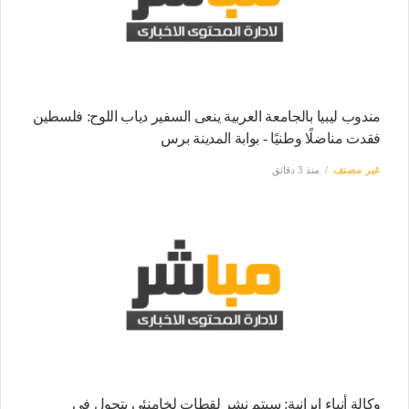
مندوب ليبيا بالجامعة العربية ينعى السفير دياب اللوح: فلسطين
فقدت مناضلًا وطنيًا - بوابة المدينة برس
غير مصنف
منذ 3 دقائق
وكالة أنباء إيرانية: سيتم نشر لقطات لخامنئي يتجول في