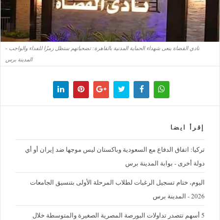
نادي القضاة ينعى شهداء الحماية المدنية بالقاهرة: تضحياتهم ستظل رمزًا للفداء والواجب -
المدينة برس
إقرأ ايضا
تركيا: اتفاق الدفاع مع السعودية وباكستان ليس موجها ضد إيران أو أي
دولة أخرى - بوابة المدينة برس
اليوم، ختام تسجيل الرغبات لطلاب المرحلة الأولى بتنسيق الجامعات
2026 - المدينة برس
5 أسهم تتصدر تداولات البورصة المصرية الصغيرة والمتوسطة خلال