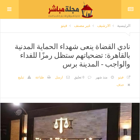
الرئيسية
الارشيف
غير مصنف
فيتو
نادي القضاة ينعى شهداء الحماية المدنية
بالقاهرة: تضحياتهم ستظل رمزًا للفداء
والواجب - المدينة برس
فيتو
منذ شهر
0 تعليق
ارسل
طباعة
تبليغ
حذف