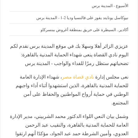
الأسبوع - المدينة برس
نيوكاسل يونايتد يفوز على فالنسيا وديا 2-1 - المدينة برس
أكادير.. السيطرة على حريق بمنطقة أغروض ببنسركاو
عزيزي الزائر أهلا وسهلا بك في موقع المدينة برس نقدم لكم
اليوم نادي القضاة ينعى شهداء الحماية المدنية بالقاهرة:
تضحياتهم ستظل رمزًا للفداء والواجب - المدينة برس
نعى مجلس إدارة
نادي قضاة مصر
، شهداء الإدارة العامة
للحماية المدنية بالقاهرة، الذين استشهدوا أثناء أداء واجبهم
الوطني في حماية أرواح المواطنين والحفاظ على أمن
المجتمع.
وشمل بيان النعي اللواء الدكتور محمد الشربيني، مدير الإدارة
العامة للحماية المدنية بالقاهرة، والنقيب عبد الرحمن
العدوي، وأمين الشرطة حمد عبد الجواد، مؤكدًا أنهم ارتقوا