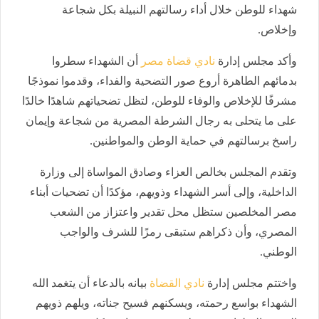
شهداء للوطن خلال أداء رسالتهم النبيلة بكل شجاعة
وإخلاص.
وأكد مجلس إدارة
نادي قضاة مصر
أن الشهداء سطروا
بدمائهم الطاهرة أروع صور التضحية والفداء، وقدموا نموذجًا
مشرفًا للإخلاص والوفاء للوطن، لتظل تضحياتهم شاهدًا خالدًا
على ما يتحلى به رجال الشرطة المصرية من شجاعة وإيمان
راسخ برسالتهم في حماية الوطن والمواطنين.
وتقدم المجلس بخالص العزاء وصادق المواساة إلى وزارة
الداخلية، وإلى أسر الشهداء وذويهم، مؤكدًا أن تضحيات أبناء
مصر المخلصين ستظل محل تقدير واعتزاز من الشعب
المصري، وأن ذكراهم ستبقى رمزًا للشرف والواجب
الوطني.
واختتم مجلس إدارة
نادي القضاة
بيانه بالدعاء أن يتغمد الله
الشهداء بواسع رحمته، ويسكنهم فسيح جناته، ويلهم ذويهم