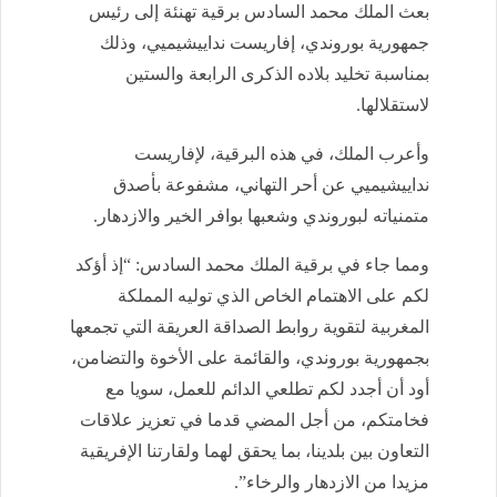
بعث الملك محمد السادس برقية تهنئة إلى رئيس
جمهورية بوروندي، إفاريست نداييشيميي، وذلك
بمناسبة تخليد بلاده الذكرى الرابعة والستين
لاستقلالها.
وأعرب الملك، في هذه البرقية، لإفاريست
نداييشيميي عن أحر التهاني، مشفوعة بأصدق
متمنياته لبوروندي وشعبها بوافر الخير والازدهار.
ومما جاء في برقية الملك محمد السادس: “إذ أؤكد
لكم على الاهتمام الخاص الذي توليه المملكة
المغربية لتقوية روابط الصداقة العريقة التي تجمعها
بجمهورية بوروندي، والقائمة على الأخوة والتضامن،
أود أن أجدد لكم تطلعي الدائم للعمل، سويا مع
فخامتكم، من أجل المضي قدما في تعزيز علاقات
التعاون بين بلدينا، بما يحقق لهما ولقارتنا الإفريقية
مزيدا من الازدهار والرخاء”.