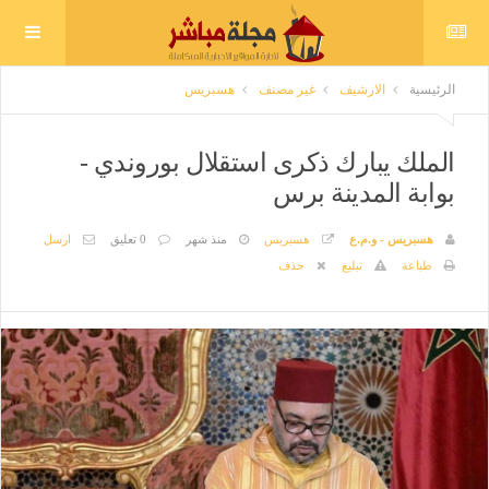
الرئيسية
الارشيف
غير مصنف
هسبريس
الملك يبارك ذكرى استقلال بوروندي -
بوابة المدينة برس
هسبريس - و.م.ع
هسبريس
منذ شهر
0 تعليق
ارسل
طباعة
تبليغ
حذف