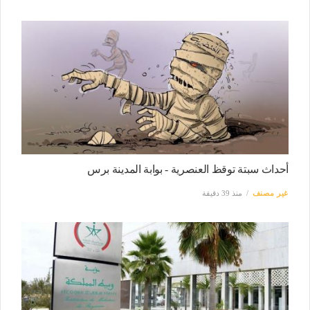
أحداث سبتة توقظ العنصرية - بوابة المدينة برس
غير مصنف
منذ 39 دقيقة